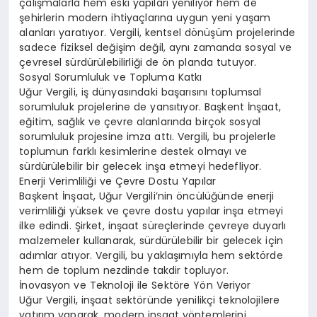
çalışmalarla hem eski yapıları yeniliyor hem de
şehirlerin modern ihtiyaçlarına uygun yeni yaşam
alanları yaratıyor. Vergili, kentsel dönüşüm projelerinde
sadece fiziksel değişim değil, aynı zamanda sosyal ve
çevresel sürdürülebilirliği de ön planda tutuyor.
Sosyal Sorumluluk ve Topluma Katkı
Uğur Vergili, iş dünyasındaki başarısını toplumsal
sorumluluk projelerine de yansıtıyor. Başkent İnşaat,
eğitim, sağlık ve çevre alanlarında birçok sosyal
sorumluluk projesine imza attı. Vergili, bu projelerle
toplumun farklı kesimlerine destek olmayı ve
sürdürülebilir bir gelecek inşa etmeyi hedefliyor.
Enerji Verimliliği ve Çevre Dostu Yapılar
Başkent İnşaat, Uğur Vergili’nin öncülüğünde enerji
verimliliği yüksek ve çevre dostu yapılar inşa etmeyi
ilke edindi. Şirket, inşaat süreçlerinde çevreye duyarlı
malzemeler kullanarak, sürdürülebilir bir gelecek için
adımlar atıyor. Vergili, bu yaklaşımıyla hem sektörde
hem de toplum nezdinde takdir topluyor.
İnovasyon ve Teknoloji ile Sektöre Yön Veriyor
Uğur Vergili, inşaat sektöründe yenilikçi teknolojilere
yatırım yaparak, modern inşaat yöntemlerini