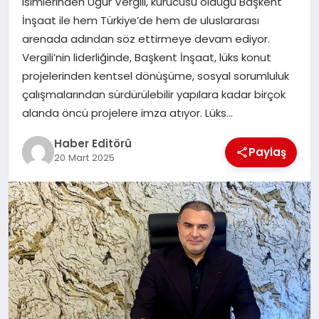
isimlerinden Uğur Vergili, kurucusu olduğu Başkent
MAGAZIN
İnşaat ile hem Türkiye’de hem de uluslararası
arenada adından söz ettirmeye devam ediyor.
SPOR
Vergili’nin liderliğinde, Başkent İnşaat, lüks konut
projelerinden kentsel dönüşüme, sosyal sorumluluk
YAŞAM
çalışmalarından sürdürülebilir yapılara kadar birçok
alanda öncü projelere imza atıyor. Lüks…
Haber Editörü
Paylaş
20 Mart 2025