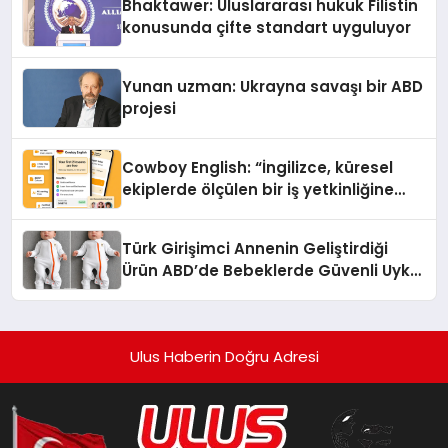
Bhaktawer: Uluslararası hukuk Filistin
konusunda çifte standart uyguluyor
Yunan uzman: Ukrayna savaşı bir ABD
projesi
Cowboy English: “İngilizce, küresel
ekiplerde ölçülen bir iş yetkinliğine
dönüşüyor”
Türk Girişimci Annenin Geliştirdiği
Ürün ABD’de Bebeklerde Güvenli Uyku
Standardına Yeni Bir Bakış Açısı
Getiriyor.
Ulus Haberin Doğru Adresi