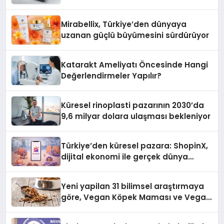
Mirabellix, Türkiye’den dünyaya
uzanan güçlü büyümesini sürdürüyor
Katarakt Ameliyatı Öncesinde Hangi
Değerlendirmeler Yapılır?
Küresel rinoplasti pazarının 2030’da
9,6 milyar dolara ulaşması bekleniyor
Türkiye’den küresel pazara: ShopinX,
dijital ekonomi ile gerçek dünya
alışverişini bir araya getirmeyi
hedefliyor
Yeni yapilan 31 bilimsel araştırmaya
göre, Vegan Köpek Maması ve Vegan
Kedi Mamasının İyi Sindirildiğini
Ortaya Koydu