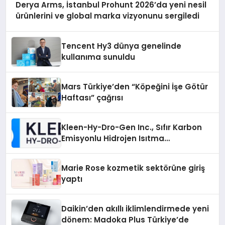
Derya Arms, İstanbul Prohunt 2026’da yeni nesil
ürünlerini ve global marka vizyonunu sergiledi
Tencent Hy3 dünya genelinde
kullanıma sunuldu
Mars Türkiye’den “Köpeğini İşe Götür
Haftası” çağrısı
Kleen-Hy-Dro-Gen Inc., Sıfır Karbon
Emisyonlu Hidrojen Isıtma
Teknolojisinde ISO ve TSSA
Düzenleyici Onaylarını Aldı
Marie Rose kozmetik sektörüne giriş
yaptı
Daikin’den akıllı iklimlendirmede yeni
dönem: Madoka Plus Türkiye’de