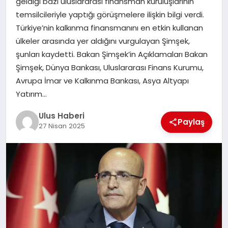
geldiği bazı uluslararası finansman kuruluşlarının
MAGAZIN
temsilcileriyle yaptığı görüşmelere ilişkin bilgi verdi.
Türkiye’nin kalkınma finansmanını en etkin kullanan
SPOR
ülkeler arasında yer aldığını vurgulayan Şimşek,
şunları kaydetti. Bakan Şimşek’in Açıklamaları Bakan
YAŞAM
Şimşek, Dünya Bankası, Uluslararası Finans Kurumu,
Avrupa İmar ve Kalkınma Bankası, Asya Altyapı
Yatırım…
Ulus Haberi
Paylaş
27 Nisan 2025