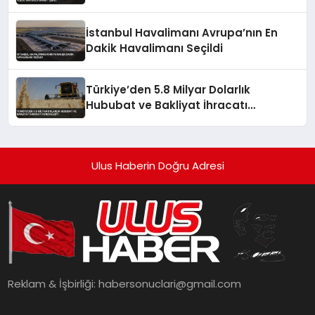
Çekti
İstanbul Havalimanı Avrupa’nın En
Dakik Havalimanı Seçildi
Türkiye’den 5.8 Milyar Dolarlık
Hububat ve Bakliyat İhracatı
Gerçekleşti
Ulus Haberin Doğru Adresi
Reklam & İşbirliği:
habersonuclari@gmail.com