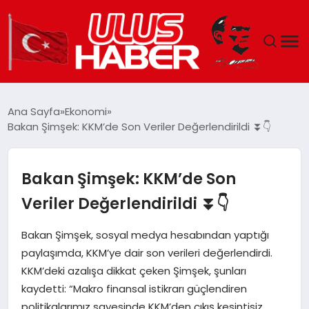
GÜNDEM
Ana Sayfa
Ekonomi
Bakan Şimşek: KKM’de Son Veriler Değerlendirildi ⏬👇
DÜNYA
EKONOMI
Bakan Şimşek: KKM’de Son
Veriler Değerlendirildi ⏬👇
SIYASET
Bakan Şimşek, sosyal medya hesabından yaptığı
TEKNOLOJI
paylaşımda, KKM’ye dair son verileri değerlendirdi.
KKM’deki azalışa dikkat çeken Şimşek, şunları
EĞITIM
kaydetti: “Makro finansal istikrarı güçlendiren
politikalarımız sayesinde KKM’den çıkış kesintisiz