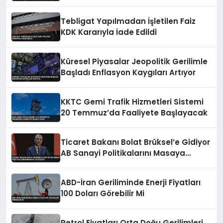
Tebligat Yapılmadan İşletilen Faiz
KDK Kararıyla İade Edildi
Küresel Piyasalar Jeopolitik Gerilimle
Başladı Enflasyon Kaygıları Artıyor
KKTC Gemi Trafik Hizmetleri Sistemi
20 Temmuz’da Faaliyete Başlayacak
Ticaret Bakanı Bolat Brüksel’e Gidiyor
AB Sanayi Politikalarını Masaya
Yatıracak
ABD-İran Geriliminde Enerji Fiyatları
100 Doları Görebilir Mi
Petrol Fiyatları Orta Doğu Gerilimleri