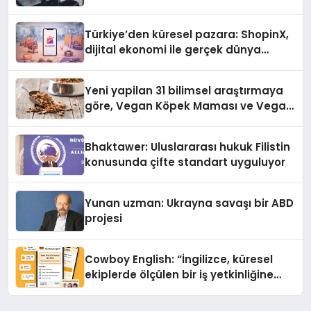
Türkiye’den küresel pazara: ShopinX,
dijital ekonomi ile gerçek dünya
alışverişini bir araya getirmeyi
hedefliyor
Yeni yapilan 31 bilimsel araştırmaya
göre, Vegan Köpek Maması ve Vegan
Kedi Mamasının İyi Sindirildiğini
Ortaya Koydu
Bhaktawer: Uluslararası hukuk Filistin
konusunda çifte standart uyguluyor
Yunan uzman: Ukrayna savaşı bir ABD
projesi
Cowboy English: “İngilizce, küresel
ekiplerde ölçülen bir iş yetkinliğine
dönüşüyor”