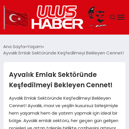
GÜNDEM
Ana Sayfa
Yaşam
Ayvalık Emlak Sektöründe Keşfedilmeyi Bekleyen Cennet!
DÜNYA
EKONOMI
Ayvalık Emlak Sektöründe
Keşfedilmeyi Bekleyen Cennet!
SIYASET
Ayvalık Emlak Sektöründe Keşfedilmeyi Bekleyen
TEKNOLOJI
Cennet! Ayvalık, mavi ve yeşilin kusursuz birleşimiyle
hem yaşamak hem de yatırım yapmak için ideal bir
EĞITIM
bölge. Ayvalık emlak sektörü, her geçen gün gelişen
projeleri ve artan taleple birlikte cazibesini artırıyor.