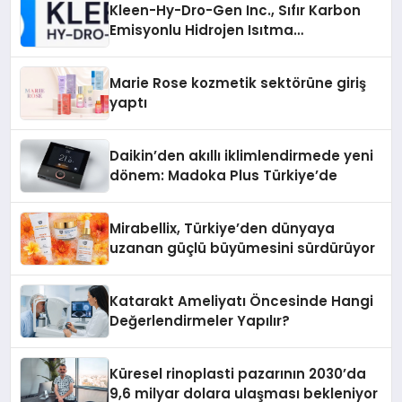
Kleen-Hy-Dro-Gen Inc., Sıfır Karbon
Emisyonlu Hidrojen Isıtma
Teknolojisinde ISO ve TSSA
Düzenleyici Onaylarını Aldı
Marie Rose kozmetik sektörüne giriş
yaptı
Daikin’den akıllı iklimlendirmede yeni
dönem: Madoka Plus Türkiye’de
Mirabellix, Türkiye’den dünyaya
uzanan güçlü büyümesini sürdürüyor
Katarakt Ameliyatı Öncesinde Hangi
Değerlendirmeler Yapılır?
Küresel rinoplasti pazarının 2030’da
9,6 milyar dolara ulaşması bekleniyor