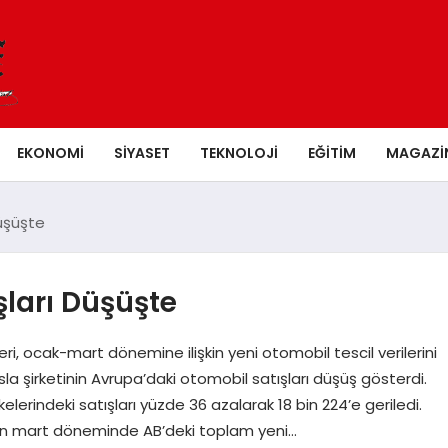
EKONOMI
SIYASET
TEKNOLOJI
EĞITIM
MAGAZI
Düşüşte
şları Düşüşte
leri, ocak-mart dönemine ilişkin yeni otomobil tescil verilerini
sla şirketinin Avrupa’daki otomobil satışları düşüş gösterdi.
elerindeki satışları yüzde 36 azalarak 18 bin 224’e geriledi.
’nın mart döneminde AB’deki toplam yeni…