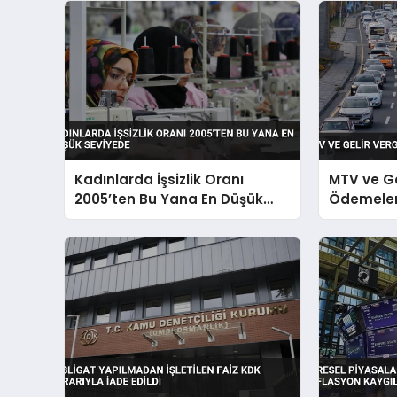
Kadınlarda İşsizlik Oranı
MTV ve Ge
2005’ten Bu Yana En Düşük
Ödemeleri
Seviyede