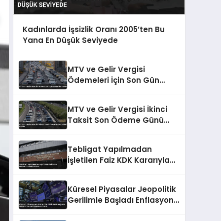
Kadınlarda İşsizlik Oranı 2005’ten Bu
Yana En Düşük Seviyede
MTV ve Gelir Vergisi
Ödemeleri İçin Son Gün
Yarın
MTV ve Gelir Vergisi İkinci
Taksit Son Ödeme Günü
Bugün
Tebligat Yapılmadan
İşletilen Faiz KDK Kararıyla
İade Edildi
Küresel Piyasalar Jeopolitik
Gerilimle Başladı Enflasyon
Kaygıları Artıyor