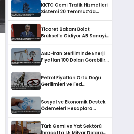
KKTC Gemi Trafik Hizmetleri
Sistemi 20 Temmuz’da
Faaliyete Başlayacak
Ticaret Bakanı Bolat
Brüksel’e Gidiyor AB Sanayi
Politikalarını Masaya
Yatıracak
ABD-İran Geriliminde Enerji
Fiyatları 100 Doları Görebilir
Mi
Petrol Fiyatları Orta Doğu
Gerilimleri ve Fed
Beklentileriyle Düşüşte
Sosyal ve Ekonomik Destek
Ödemeleri Hesaplara
Yatırıldı
Türk Gemi ve Yat Sektörü
İhracatta 1.5 Milyar Dolara