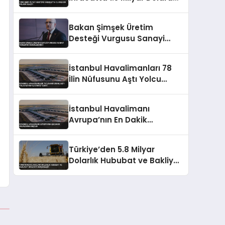
Ulaştı
Bakan Şimşek Üretim
Desteği Vurgusu Sanayi
Verilerini Değerlendirdi
İstanbul Havalimanları 78
İlin Nüfusunu Aştı Yolcu
Sayısıyla Dikkat Çekti
İstanbul Havalimanı
Avrupa’nın En Dakik
Havalimanı Seçildi
Türkiye’den 5.8 Milyar
Dolarlık Hububat ve Bakliyat
İhracatı Gerçekleşti