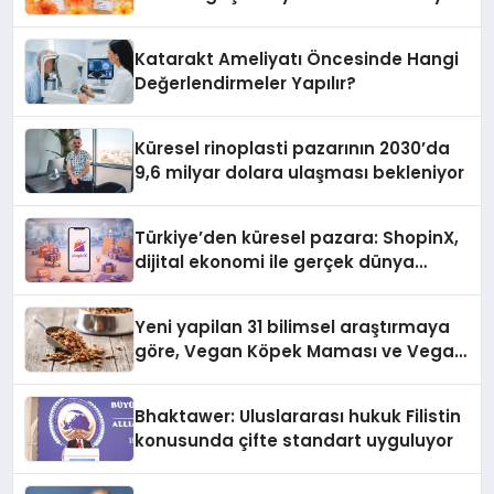
Katarakt Ameliyatı Öncesinde Hangi
Değerlendirmeler Yapılır?
Küresel rinoplasti pazarının 2030’da
9,6 milyar dolara ulaşması bekleniyor
Türkiye’den küresel pazara: ShopinX,
dijital ekonomi ile gerçek dünya
alışverişini bir araya getirmeyi
hedefliyor
Yeni yapilan 31 bilimsel araştırmaya
göre, Vegan Köpek Maması ve Vegan
Kedi Mamasının İyi Sindirildiğini
Ortaya Koydu
Bhaktawer: Uluslararası hukuk Filistin
konusunda çifte standart uyguluyor