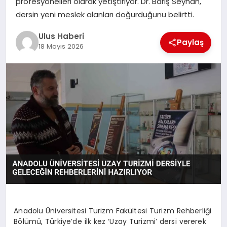
profesyonelleri olarak yetiştiriyor. Dr. Barış Seyhan,
MAGAZIN
dersin yeni meslek alanları doğurduğunu belirtti.
SPOR
Ulus Haberi
Paylaş
18 Mayıs 2026
YAŞAM
Anadolu Üniversitesi Turizm Fakültesi Turizm Rehberliği
Bölümü, Türkiye’de ilk kez ‘Uzay Turizmi’ dersi vererek