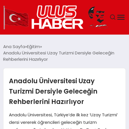
GÜNDEM
Ana Sayfa
Eğitim
Anadolu Üniversitesi Uzay Turizmi Dersiyle Geleceğin
DÜNYA
Rehberlerini Hazırlıyor
EKONOMI
Anadolu Üniversitesi Uzay
SIYASET
Turizmi Dersiyle Geleceğin
Rehberlerini Hazırlıyor
TEKNOLOJI
Anadolu Üniversitesi, Türkiye’de ilk kez ‘Uzay Turizmi’
EĞITIM
dersi vererek öğrencileri geleceğin turizm