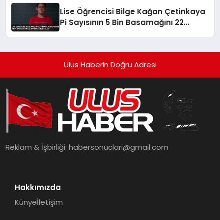
Lise Öğrencisi Bilge Kağan Çetinkaya
Pi Sayısının 5 Bin Basamağını 22
Dakikada Ezberledi
Ulus Haberin Doğru Adresi
Reklam & İşbirliği:
habersonuclari@gmail.com
Hakkımızda
Künye
İletişim