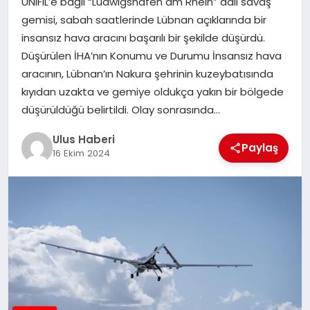
UNIFIL’e bağlı “Ludwigshafen am Rhein” adlı savaş
MAGAZIN
gemisi, sabah saatlerinde Lübnan açıklarında bir
insansız hava aracını başarılı bir şekilde düşürdü.
SPOR
Düşürülen İHA’nın Konumu ve Durumu İnsansız hava
aracının, Lübnan’ın Nakura şehrinin kuzeybatısında
YAŞAM
kıyıdan uzakta ve gemiye oldukça yakın bir bölgede
düşürüldüğü belirtildi. Olay sonrasında…
Ulus Haberi
Paylaş
16 Ekim 2024