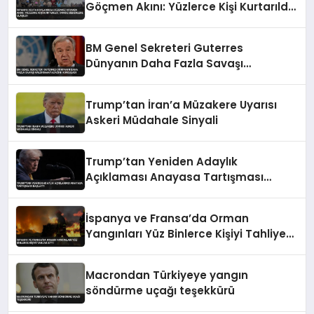
Göçmen Akını: Yüzlerce Kişi Kurtarıldı,
Cansız Bedenlere Ulaşıldı
BM Genel Sekreteri Guterres
Dünyanın Daha Fazla Savaşı
Kaldıramayacağını Vurguladı
Trump’tan İran’a Müzakere Uyarısı
Askeri Müdahale Sinyali
Trump’tan Yeniden Adaylık
Açıklaması Anayasa Tartışması
Başlattı
İspanya ve Fransa’da Orman
Yangınları Yüz Binlerce Kişiyi Tahliye
Etti
Macrondan Türkiyeye yangın
söndürme uçağı teşekkürü