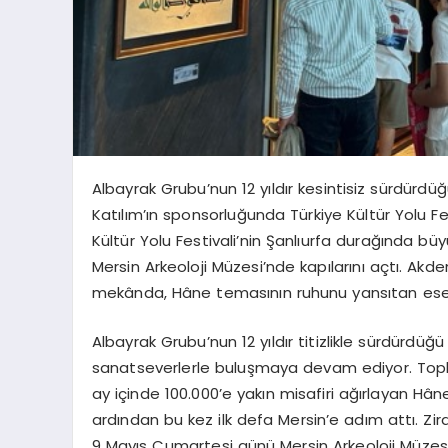
Albayrak Grubu’nun 12 yıldır kesintisiz sürdürdü
Katılım’ın
sponsorluğunda Türkiye Kültür Yolu Festi
Kültür Yolu Festivali’nin Şanlıurfa durağında b
Mersin Arkeoloji Müzesi’nde kapılarını açtı. Akd
mekânda,
Hâne
temasının ruhunu yansıtan eserl
Albayrak Grubu’nun 12 yıldır titizlikle sürdürdüğü 
sanatseverlerle buluşmaya devam ediyor. To
ay içinde 100.000’e yakın misafiri ağırlayan
Hân
ardından bu kez ilk defa Mersin’e adım attı. Zi
9 Mayıs Cumartesi günü Mersin Arkeoloji Müzesi’n