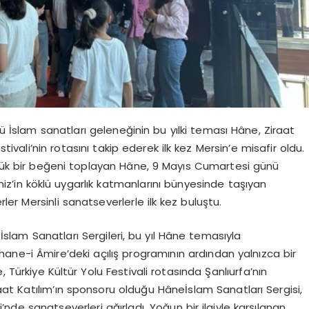
ğü İslam sanatları geleneğinin bu yılki teması
Hâne
, Ziraat
vali’nin rotasını takip ederek ilk kez Mersin’e misafir oldu.
üyük bir beğeni toplayan
Hâne
, 9 Mayıs Cumartesi günü
eniz’in köklü uygarlık katmanlarını bünyesinde taşıyan
er Mersinli sanatseverlerle ilk kez buluştu.
İslam Sanatları Sergileri, bu yıl
Hâne
temasıyla
phane-i
Âmire’deki
açılış programının ardından yalnızca bir
e
, Türkiye Kültür Yolu Festivali rotasında Şanlıurfa’nın
raat
Katılım’ın
sponsoru olduğu
Hâne
İslam Sanatları Sergisi,
de sanatseverleri ağırladı. Yoğun bir ilgiyle karşılanan