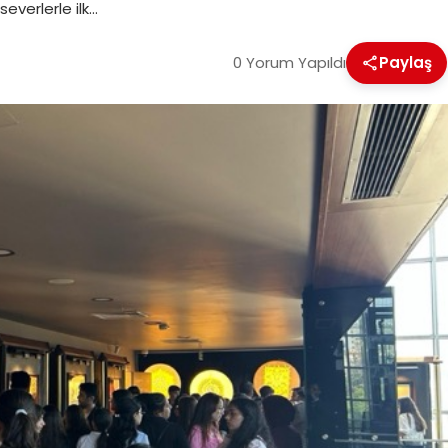
everlerle ilk…
0 Yorum Yapıldı
Paylaş