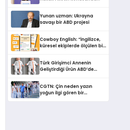
çifte standart uyguluyor
Yunan uzman: Ukrayna
savaşı bir ABD projesi
Cowboy English: “İngilizce,
küresel ekiplerde ölçülen bir
iş yetkinliğine dönüşüyor”
Türk Girişimci Annenin
Geliştirdiği Ürün ABD’de
Bebeklerde Güvenli Uyku
Standardına Yeni Bir Bakış
CGTN: Çin neden yazın
Açısı Getiriyor.
yoğun ilgi gören bir
destinasyon hâline geldi?