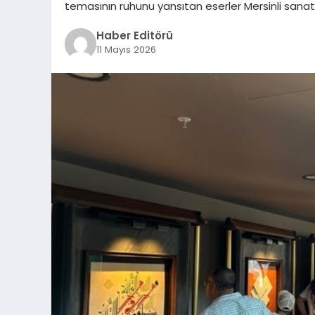
temasının ruhunu yansıtan eserler Mersinli sanats
Haber Editörü
11 Mayıs 2026