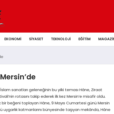
EKONOMI
SIYASET
TEKNOLOJI
EĞITIM
MAGAZI
de
 Mersin’de
 İslam sanatları geleneğinin bu yılki teması Hâne, Ziraat
vali’nin rotasını takip ederek ilk kez Mersin’e misafir oldu.
yük bir beğeni toplayan Hâne, 9 Mayıs Cumartesi günü Mersin
köklü uygarlık katmanlarını bünyesinde taşıyan mekânda, Hâne