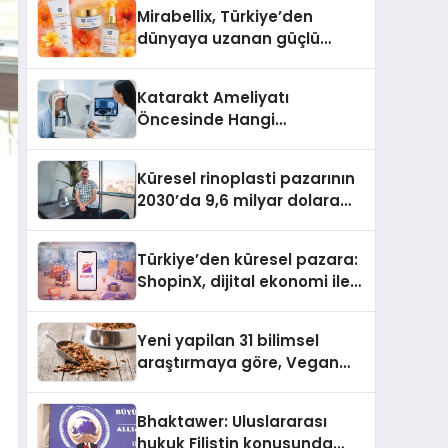
Türkiye’de
Mirabellix, Türkiye’den
dünyaya uzanan güçlü
büyümesini sürdürüyor
Katarakt Ameliyatı
Öncesinde Hangi
Değerlendirmeler Yapılır?
Küresel rinoplasti pazarının
2030’da 9,6 milyar dolara
ulaşması bekleniyor
Türkiye’den küresel pazara:
ShopinX, dijital ekonomi ile
gerçek dünya alışverişini bir
araya getirmeyi hedefliyor
Yeni yapilan 31 bilimsel
araştırmaya göre, Vegan
Köpek Maması ve Vegan
Kedi Mamasının İyi
Bhaktawer: Uluslararası
Sindirildiğini Ortaya Koydu
hukuk Filistin konusunda