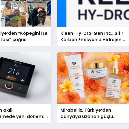
iye’den “Köpeğini İşe
Kleen-Hy-Dro-Gen Inc., Sıfır
tası” çağrısı
Karbon Emisyonlu Hidrojen
Isıtma Teknolojisinde ISO ve
TSSA Düzenleyici Onaylarını
Aldı
 akıllı
Mirabellix, Türkiye’den
dirmede yeni dönem:
dünyaya uzanan güçlü
lus Türkiye’de
büyümesini sürdürüyor