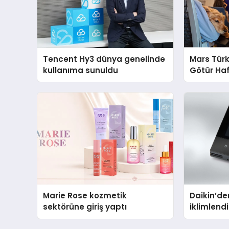
Tencent Hy3 dünya genelinde
Mars Türk
kullanıma sunuldu
Götür Haf
Marie Rose kozmetik
Daikin’den
sektörüne giriş yaptı
iklimlen
Madoka P