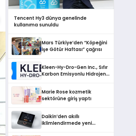
Tencent Hy3 dünya genelinde
kullanıma sunuldu
Mars Türkiye’den “Köpeğini
İşe Götür Haftası” çağrısı
Kleen-Hy-Dro-Gen Inc., Sıfır
Karbon Emisyonlu Hidrojen
Isıtma Teknolojisinde ISO ve
TSSA Düzenleyici Onaylarını
Marie Rose kozmetik
Aldı
sektörüne giriş yaptı
Daikin’den akıllı
iklimlendirmede yeni
dönem: Madoka Plus