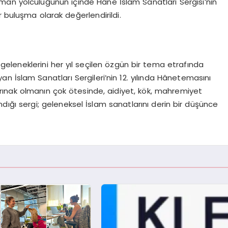
aman yolculuğunun içinde
Hâne
İslam Sanatları Sergisi’nin
r buluşma olarak değerlendirildi.
geleneklerini her yıl seçilen özgün bir tema etrafında
yan İslam Sanatları
Sergileri’nin
12. yılında
Hâne
temasını
barınak olmanın çok ötesinde, aidiyet, kök, mahremiyet
ndığı sergi; geleneksel İslam sanatlarını derin bir düşünce