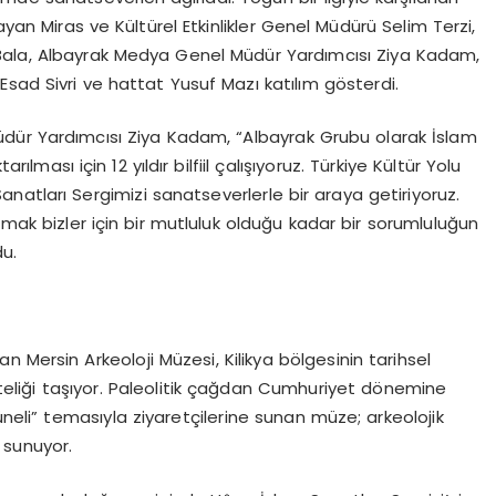
ayan Miras ve Kültürel Etkinlikler Genel Müdürü Selim Terzi,
Bala, Albayrak Medya Genel Müdür Yardımcısı Ziya
Kadam
,
sad Sivri ve hattat Yusuf Mazı katılım gösterdi.
üdür Yardımcısı Ziya
Kadam
, “Albayrak Grubu olarak İslam
lması için 12 yıldır bilfiil çalışıyoruz. Türkiye Kültür Yolu
anatları Sergimizi sanatseverlerle bir araya getiriyoruz.
lmak bizler için bir mutluluk olduğu kadar bir sorumluluğun
du.
an Mersin Arkeoloji Müzesi, Kilikya bölgesinin tarihsel
niteliği taşıyor. Paleolitik çağdan Cumhuriyet dönemine
li” temasıyla ziyaretçilerine sunan müze; arkeolojik
 sunuyor.