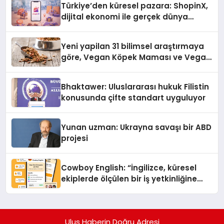
Türkiye’den küresel pazara: ShopinX,
dijital ekonomi ile gerçek dünya
alışverişini bir araya getirmeyi
hedefliyor
Yeni yapilan 31 bilimsel araştırmaya
göre, Vegan Köpek Maması ve Vegan
Kedi Mamasının İyi Sindirildiğini
Ortaya Koydu
Bhaktawer: Uluslararası hukuk Filistin
konusunda çifte standart uyguluyor
Yunan uzman: Ukrayna savaşı bir ABD
projesi
Cowboy English: “İngilizce, küresel
ekiplerde ölçülen bir iş yetkinliğine
dönüşüyor”
Ulus Haberin Doğru Adresi