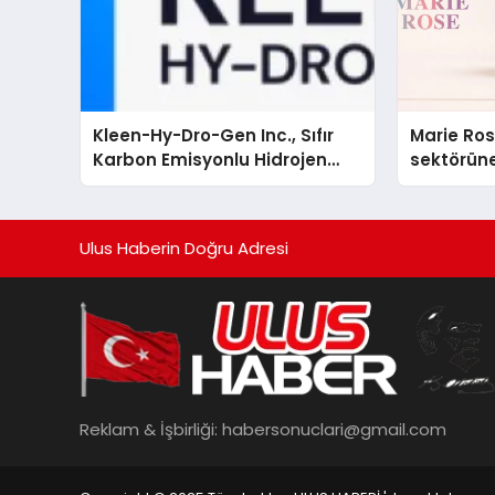
Kleen-Hy-Dro-Gen Inc., Sıfır
Marie Ro
Karbon Emisyonlu Hidrojen
sektörüne
Isıtma Teknolojisinde ISO ve
TSSA Düzenleyici Onaylarını
Aldı
Ulus Haberin Doğru Adresi
Reklam & İşbirliği:
habersonuclari@gmail.com