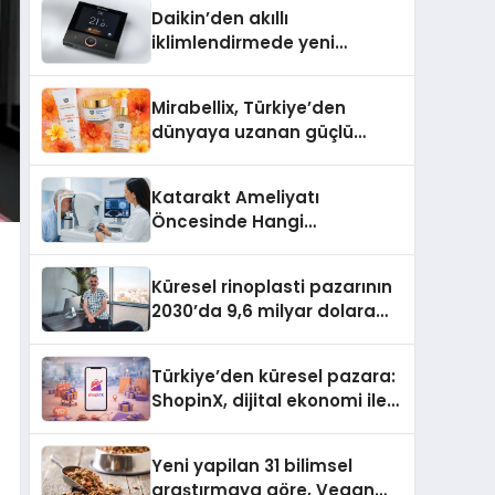
Daikin’den akıllı
iklimlendirmede yeni
dönem: Madoka Plus
Türkiye’de
Mirabellix, Türkiye’den
dünyaya uzanan güçlü
büyümesini sürdürüyor
Katarakt Ameliyatı
Öncesinde Hangi
Değerlendirmeler Yapılır?
Küresel rinoplasti pazarının
2030’da 9,6 milyar dolara
ulaşması bekleniyor
Türkiye’den küresel pazara:
ShopinX, dijital ekonomi ile
gerçek dünya alışverişini bir
araya getirmeyi hedefliyor
Yeni yapilan 31 bilimsel
araştırmaya göre, Vegan