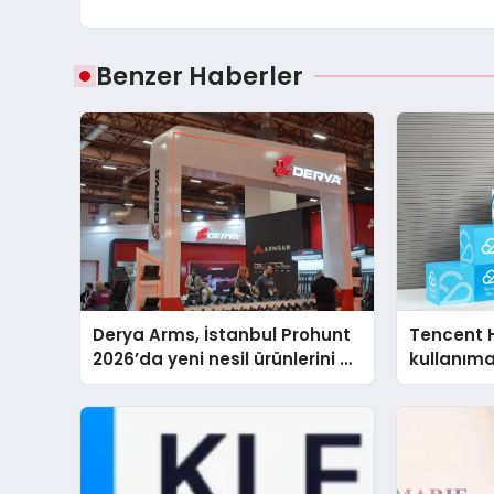
Benzer Haberler
Derya Arms, İstanbul Prohunt
Tencent 
2026’da yeni nesil ürünlerini ve
kullanım
global marka vizyonunu
sergiledi