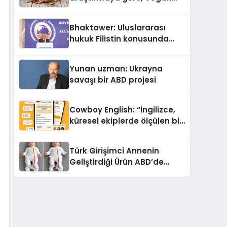
Köpek Maması ve Vegan
Kedi Mamasının İyi
Bhaktawer: Uluslararası
Sindirildiğini Ortaya Koydu
hukuk Filistin konusunda
çifte standart uyguluyor
Yunan uzman: Ukrayna
savaşı bir ABD projesi
Cowboy English: “İngilizce,
küresel ekiplerde ölçülen bir
iş yetkinliğine dönüşüyor”
Türk Girişimci Annenin
Geliştirdiği Ürün ABD’de
Bebeklerde Güvenli Uyku
Standardına Yeni Bir Bakış
Açısı Getiriyor.