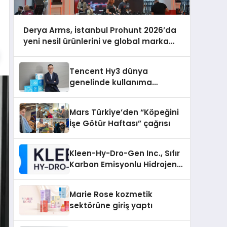
Derya Arms, İstanbul Prohunt 2026’da
yeni nesil ürünlerini ve global marka
vizyonunu sergiledi
Tencent Hy3 dünya
genelinde kullanıma
sunuldu
Mars Türkiye’den “Köpeğini
İşe Götür Haftası” çağrısı
Kleen-Hy-Dro-Gen Inc., Sıfır
Karbon Emisyonlu Hidrojen
Isıtma Teknolojisinde ISO ve
TSSA Düzenleyici Onaylarını
Marie Rose kozmetik
Aldı
sektörüne giriş yaptı