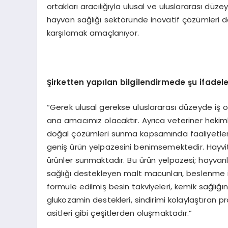
ortakları aracılığıyla ulusal ve uluslararası düze
hayvan sağlığı sektöründe inovatif çözümleri da
karşılamak amaçlanıyor.
Şirketten yapılan bilgilendirmede şu ifadeler
“Gerek ulusal gerekse uluslararası düzeyde iş o
ana amacımız olacaktır. Ayrıca veteriner hekiml
doğal çözümleri sunma kapsamında faaliyetleri
geniş ürün yelpazesini benimsemektedir. Hayvita 
ürünler sunmaktadır. Bu ürün yelpazesi; hayvanla
sağlığı destekleyen malt macunları, beslenme ih
formüle edilmiş besin takviyeleri, kemik sağlığın
glukozamin destekleri, sindirimi kolaylaştıran 
asitleri gibi çeşitlerden oluşmaktadır.”