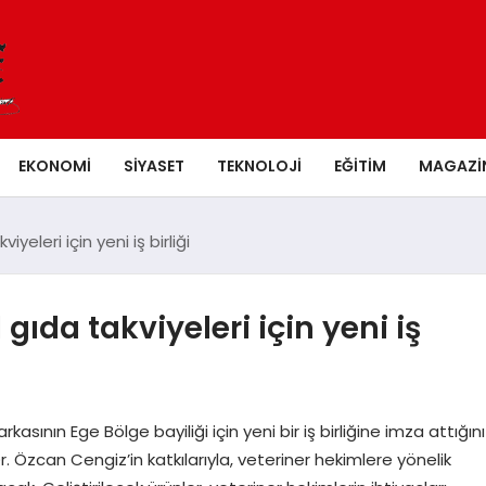
EKONOMI
SIYASET
TEKNOLOJI
EĞITIM
MAGAZI
yeleri için yeni iş birliği
ıda takviyeleri için yeni iş
asının Ege Bölge bayiliği için yeni bir iş birliğine imza attığını
 Dr. Özcan Cengiz’in katkılarıyla, veteriner hekimlere yönelik