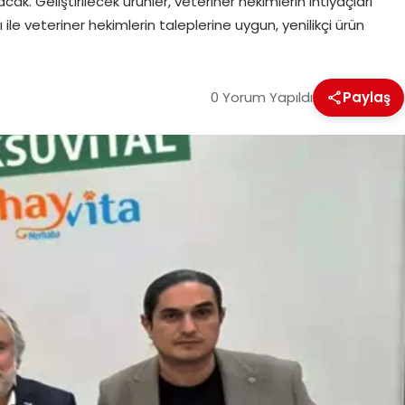
k. Geliştirilecek ürünler, veteriner hekimlerin ihtiyaçları
le veteriner hekimlerin taleplerine uygun, yenilikçi ürün
0 Yorum Yapıldı
Paylaş