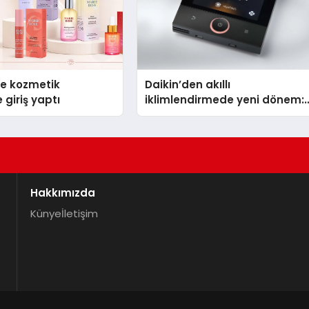
se kozmetik
Daikin’den akıllı
 giriş yaptı
iklimlendirmede yeni dönem:
Madoka Plus Türkiye’de
Hakkımızda
Künye
İletişim