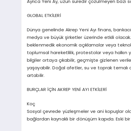
Ayrıca Yeni Ay, uzun süredir çözülmeyen bazı s
GLOBAL ETKİLERİ
Dünya genelinde Akrep Yeni Ayı
finans, bankacılı
medya ve büyük şirketler
üzerinde etkili olacak.
beklenmedik ekonomik açıklamalar veya teknoloji
toplumsal hareketlilik, protestolar veya halkın
bilgiler ortaya çıkabilir, geçmişte gizlenen veri
yaşayabilir. Doğal afetler, su ve toprak temalı
artabilir.
BURÇLAR İÇİN AKREP YENİ AYI ETKİLERİ
Koç
Sosyal çevrede yüzleşmeler ve ani kopuşlar olab
bağlardan kaynaklı bir dönüşüm kapıda. Eski bi