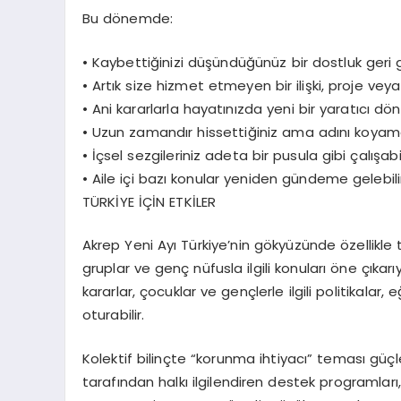
Bu dönemde:
•
Kaybettiğinizi düşündüğünüz bir dostluk geri ge
•
Artık size hizmet etmeyen bir ilişki, proje veya
•
Ani kararlarla hayatınızda yeni bir yaratıcı dö
•
Uzun zamandır hissettiğiniz ama adını koyama
•
İçsel sezgileriniz adeta bir pusula gibi çalışabil
•
Aile içi bazı konular yeniden gündeme gelebili
TÜRKİYE
İÇİN
ETKİLER
Akrep Yeni Ayı Türkiye’nin gökyüzünde özellikle
gruplar ve genç nüfusla ilgili konuları
öne çıkarıy
kararlar, çocuklar ve gençlerle ilgili politikalar
, 
oturabilir.
K
olektif bilinçte “korunma ihtiyacı” teması güç
tarafından halkı ilgilendiren destek programları