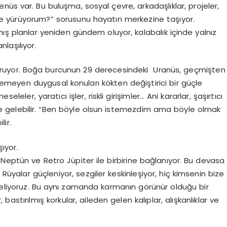
enüs
var.
Bu
buluşma, sosyal çevre, arkadaşlıklar, projeler,
minle yürüyorum?” sorusunu hayatın merkezine taşıyor.
lmış planlar yeniden gündem oluyor, kalabalık içinde yalnız
nlaşılıyor.
uruyor. Boğa burcunun 29
derecesindeki Uranüs
, geçmişten
yemeyen duygusal konuları
kökten değiştirici bir güçle
eseleler, yaratıcı işler, riskli girişimler… Ani kararlar, şaşırtıcı
gelebilir. “Ben böyle olsun istemezdim ama böyle olmak
ir.
şıyor.
ro Neptün
ve
Retro Jüpiter ile birbirine bağlanıyor. Bu devasa
 Rüyalar güçleniyor, sezgiler keskinleşiyor, hiç kimsenin bize
 geliyoruz. Bu aynı zamanda karmanın görünür olduğu bir
astırılmış korkular, aileden gelen kalıplar, alışkanlıklar ve