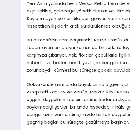
Yeni Ay’ın yanında hem
Merkür Retro
hem de
V
ekip ilişkileri, geleceğe yönelik planlar ve “ki
Söylenmeyen sözler
dile
geri geliyor, yarım ka
hissettiren ilişkilerin artık sürdürülemez olduğu a
Bu atmosferin tam karşısında, Retro Uranüs d
kopamayan ama aynı zamanda bir türlü ilerle
karşımıza çıkarıyor. Aşk, flörtler, çocuklarla ilgili m
haberler ve beklenmedik yüzleşmeler gündeme 
zorundaydı” cümlesi bu süreçte çok sık duyulabil
Gökyüzünde aynı anda büyük bir
su üçgeni
çalı
Akrep’teki Yeni Ay ve Venüs–Merkür ikilisi, Ret
üçgen, duyguların kapısını ardına kadar aralıyor.
söylemediği şeyleri bir anda hissedebilir hâle
döngü: uzun zamandır içimizde biriken duygular, b
geçmiş bağlar bu süreçte çözülmeye başlıyor.