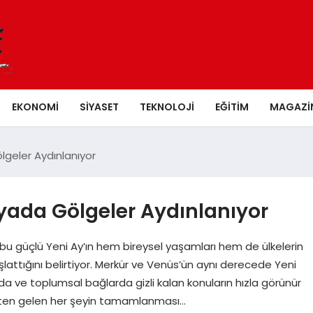
EKONOMI
SIYASET
TEKNOLOJI
EĞITIM
MAGAZI
lgeler Aydınlanıyor
yada Gölgeler Aydınlanıyor
bu güçlü Yeni Ay’ın hem bireysel yaşamları hem de ülkelerin
lattığını belirtiyor. Merkür ve Venüs’ün aynı derecede Yeni
larda ve toplumsal bağlarda gizli kalan konuların hızla görünür
mişten gelen her şeyin tamamlanması…