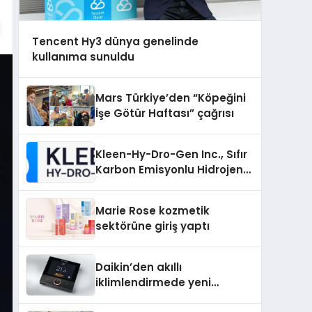
Tencent Hy3 dünya genelinde
kullanıma sunuldu
Mars Türkiye’den “Köpeğini
İşe Götür Haftası” çağrısı
Kleen-Hy-Dro-Gen Inc., Sıfır
Karbon Emisyonlu Hidrojen
Isıtma Teknolojisinde ISO ve
TSSA Düzenleyici Onaylarını
Marie Rose kozmetik
Aldı
sektörüne giriş yaptı
Daikin’den akıllı
iklimlendirmede yeni
dönem: Madoka Plus