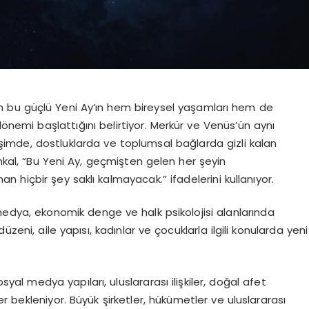
en bu güçlü Yeni Ay’ın hem bireysel yaşamları hem de
dönemi başlattığını belirtiyor. Merkür ve Venüs’ün aynı
etişimde, dostluklarda ve toplumsal bağlarda gizli kalan
enkal, “Bu Yeni Ay, geçmişten gelen her şeyin
n hiçbir şey saklı kalmayacak.” ifadelerini kullanıyor.
medya, ekonomik denge ve halk psikolojisi alanlarında
zeni, aile yapısı, kadınlar ve çocuklarla ilgili konularda yeni
osyal medya yapıları, uluslararası ilişkiler, doğal afet
ler bekleniyor. Büyük şirketler, hükümetler ve uluslararası