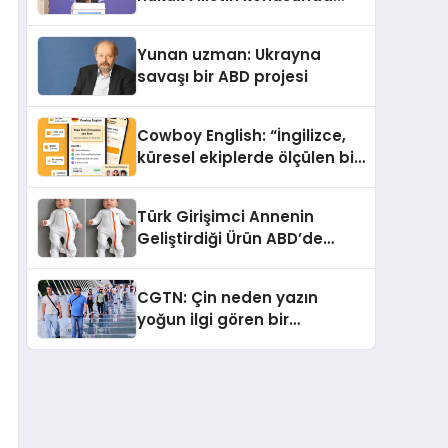
çifte standart uyguluyor
Yunan uzman: Ukrayna
savaşı bir ABD projesi
Cowboy English: “İngilizce,
küresel ekiplerde ölçülen bir
iş yetkinliğine dönüşüyor”
Türk Girişimci Annenin
Geliştirdiği Ürün ABD’de
Bebeklerde Güvenli Uyku
Standardına Yeni Bir Bakış
CGTN: Çin neden yazın
Açısı Getiriyor.
yoğun ilgi gören bir
destinasyon hâline geldi?