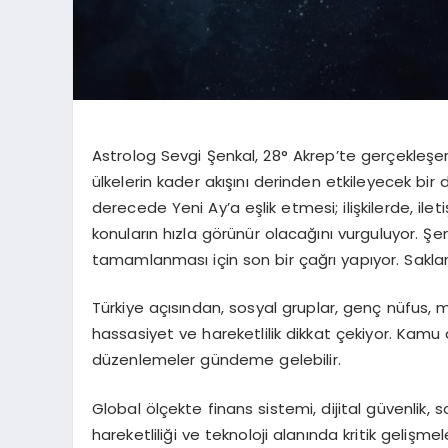
Astrolog
Sevgi Şenkal
, 28° Akrep’te gerçekleş
ülkelerin kader akışını derinden etkileyecek bir 
derecede Yeni Ay’a eşlik etmesi; ilişkilerde, il
konuların hızla görünür olacağını vurguluyor. Ş
tamamlanması için son bir çağrı yapıyor. Saklana
Türkiye açısından
, sosyal gruplar, genç nüfus, 
hassasiyet ve hareketlilik dikkat çekiyor. Kamu dü
düzenlemeler gündeme gelebilir.
Global ölçekte
finans sistemi, dijital güvenlik, s
hareketliliği ve teknoloji alanında kritik gelişme