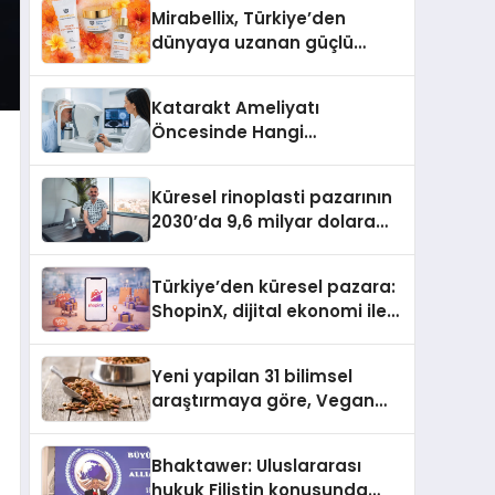
Türkiye’de
Mirabellix, Türkiye’den
dünyaya uzanan güçlü
büyümesini sürdürüyor
Katarakt Ameliyatı
Öncesinde Hangi
Değerlendirmeler Yapılır?
Küresel rinoplasti pazarının
2030’da 9,6 milyar dolara
ulaşması bekleniyor
Türkiye’den küresel pazara:
ShopinX, dijital ekonomi ile
gerçek dünya alışverişini bir
araya getirmeyi hedefliyor
Yeni yapilan 31 bilimsel
araştırmaya göre, Vegan
Köpek Maması ve Vegan
Kedi Mamasının İyi
Bhaktawer: Uluslararası
Sindirildiğini Ortaya Koydu
hukuk Filistin konusunda