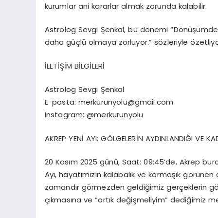
kurumlar ani kararlar almak zorunda kalabilir.
Astrolog
Sevgi Şenkal
, bu dönemi “Dönüşümden
daha güçlü olmaya zorluyor.” sözleriyle özetliyo
İLETİŞİM BİLGİLERİ
Astrolog Sevgi Şenkal
E-posta:
merkurunyolu@gmail.com
Instagram
:
@merkurunyolu
AKREP YENİ AYI: GÖLGELERİN AYDINLANDIĞI VE KA
20 Kasım 2025
günü, Saat: 09:45’de, A
krep bur
Ay
ı
, hayatımızın kalabalık ve karmaşık görünen
zamandır görmezden geldiğimiz gerçeklerin gör
çıkmasına ve “artık değişmeliyim” dediğimiz mes