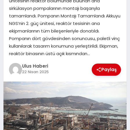
ünitesinin reaktör bölümünde bulunan ana
MAGAZIN
sirkülasyon pompalarının montajı başarıyla
tamamlandı. Pompanın Montajı Tamamlandı Akkuyu
SPOR
NGS’nin 2. güç ünitesi, reaktör tesisinin ana
ekipmanlarının tüm bileşenleriyle donatıldı.
YAŞAM
Pompanın dört gövdesinden sonuncusu, paletli vinç
kullanılarak tasarım konumuna yerleştirildi. Ekipman,
reaktör binasının üstü açık kısmından…
Ulus Haberi
Paylaş
22 Nisan 2025