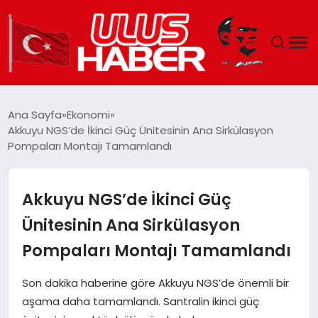
GÜNDEM
Ana Sayfa
Ekonomi
Akkuyu NGS’de İkinci Güç Ünitesinin Ana Sirkülasyon
DÜNYA
Pompaları Montajı Tamamlandı
EKONOMI
Akkuyu NGS’de İkinci Güç
SIYASET
Ünitesinin Ana Sirkülasyon
Pompaları Montajı Tamamlandı
TEKNOLOJI
Son dakika haberine göre Akkuyu NGS’de önemli bir
EĞITIM
aşama daha tamamlandı. Santralin ikinci güç