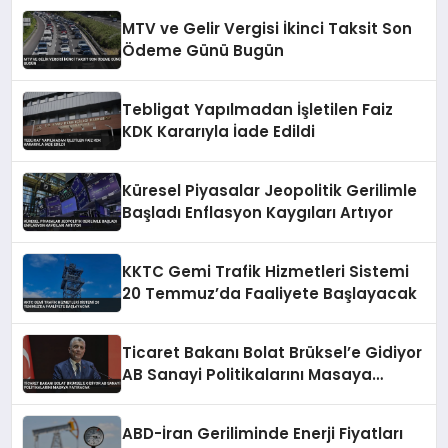
MTV ve Gelir Vergisi İkinci Taksit Son
Ödeme Günü Bugün
Tebligat Yapılmadan İşletilen Faiz
KDK Kararıyla İade Edildi
Küresel Piyasalar Jeopolitik Gerilimle
Başladı Enflasyon Kaygıları Artıyor
KKTC Gemi Trafik Hizmetleri Sistemi
20 Temmuz’da Faaliyete Başlayacak
Ticaret Bakanı Bolat Brüksel’e Gidiyor
AB Sanayi Politikalarını Masaya
Yatıracak
ABD-İran Geriliminde Enerji Fiyatları