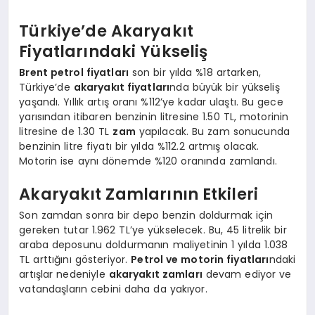
Türkiye’de Akaryakıt
Fiyatlarındaki Yükseliş
Brent petrol fiyatları
son bir yılda %18 artarken,
Türkiye’de
akaryakıt fiyatları
nda büyük bir yükseliş
yaşandı. Yıllık artış oranı %112’ye kadar ulaştı. Bu gece
yarısından itibaren benzinin litresine 1.50 TL, motorinin
litresine de 1.30 TL
zam
yapılacak. Bu zam sonucunda
benzinin litre fiyatı bir yılda %112.2 artmış olacak.
Motorin ise aynı dönemde %120 oranında zamlandı.
Akaryakıt Zamlarının Etkileri
Son zamdan sonra bir depo benzin doldurmak için
gereken tutar 1.962 TL’ye yükselecek. Bu, 45 litrelik bir
araba deposunu doldurmanın maliyetinin 1 yılda 1.038
TL arttığını gösteriyor.
Petrol ve motorin fiyatları
ndaki
artışlar nedeniyle
akaryakıt zamları
devam ediyor ve
vatandaşların cebini daha da yakıyor.