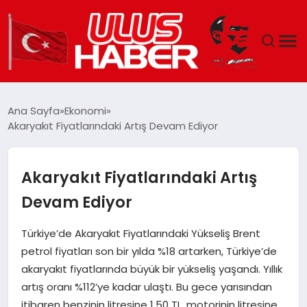
GÜNDEM
Ana Sayfa
Ekonomi
Akaryakıt Fiyatlarındaki Artış Devam Ediyor
DÜNYA
EKONOMI
Akaryakıt Fiyatlarındaki Artış
Devam Ediyor
SIYASET
Türkiye’de Akaryakıt Fiyatlarındaki Yükseliş Brent
TEKNOLOJI
petrol fiyatları son bir yılda %18 artarken, Türkiye’de
akaryakıt fiyatlarında büyük bir yükseliş yaşandı. Yıllık
EĞITIM
artış oranı %112’ye kadar ulaştı. Bu gece yarısından
itibaren benzinin litresine 1.50 TL, motorinin litresine