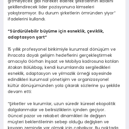
gitmeyecek gibi hareket ederek şirketlerinin ikbalini
şekillendirecek lider pozisyonuna kimseleri
yakıştıramıyor. Bu durum şirketlerin ömründen yiyor”
ifadelerini kullandı.
“Sürdürülebilir büyüme için esneklik, çeviklik,
adaptasyon şart”
15 yıllık profesyonel birikimiyle kurumsal dönüşüm ve
ihracata dayalı gelişim hedeflerini gerçekleştirmek
amacıyla Görhan İnşaat ve Mobilya kadrosuna katılan
Atakan Bölükbaşı, kendi kurumlarında sergiledikleri
esneklik, adaptasyon ve yılmazlık örneği sayesinde
edindikleri kurumsal yönetişim ve organizasyonel
kültür dönüşümünden yola çıkarak sözlerine şu şekilde
devam etti:
“Şirketler ve kurumlar, uzun süredir küresel ekopolitik
dalgalanmalar ve belirsizliklerin içinden geçiyor.
Güncel pazar ve rekabet dinamikleri ile değişen
müşteri beklentilerinin sebep olduğu değişken ve
kaygan zeminde var olmak için çabalıyor. Bu noktada