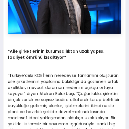
“Aile şirketlerinin kurumsallıktan uzak yapısı,
faaliyet ömrünü kı
salt
ıyor”
“Türkiye’deki KOBİ’lerin neredeyse tamamını oluşturan
aile şirketlerinin yapılarına bakıldığında gözlenen ortak
özellikler, mevcut durumun nedenini açıkça ortaya
koyuyor” diyen Atakan Bölükbaşı, “Çoğunlukla, şirketini
birçok zorluk ve sayısız badire atlatarak kurup belirli bir
büyüklüğe getirmiş olanlar, işletmelerini ikinci nesile
planlı ve hazırlıklı şekilde devretmek noktasında
maalesef ideal yaklaşımdan oldukça uzak kalıyor. Bir
şekilde istemsiz bir savunma içgüdüsüyle sanki hiç