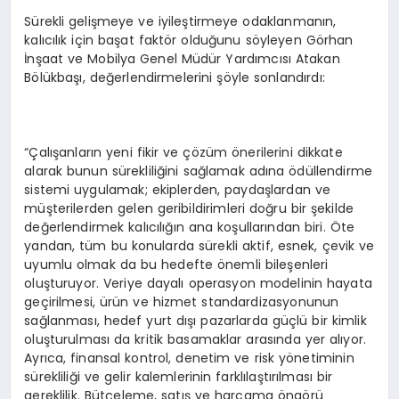
Sürekli gelişmeye ve iyileştirmeye odaklanmanın,
kalıcılık için başat faktör olduğunu söyleyen Görhan
İnşaat ve Mobilya Genel Müdür Yardımcısı Atakan
Bölükbaşı, değerlendirmelerini şöyle sonlandırdı:
“Çalışanların yeni fikir ve çözüm önerilerini dikkate
alarak bunun sürekliliğini sağlamak adına ödüllendirme
sistemi uygulamak; ekiplerden, paydaşlardan ve
müşterilerden gelen geribildirimleri doğru bir şekilde
değerlendirmek kalıcılığın ana koşullarından biri. Öte
yandan, tüm bu konularda sürekli aktif, esnek, çevik ve
uyumlu olmak da bu hedefte önemli bileşenleri
oluşturuyor. Veriye dayalı operasyon modelinin hayata
geçirilmesi, ürün ve hizmet standardizasyonunun
sağlanması, hedef yurt dışı pazarlarda güçlü bir kimlik
oluşturulması da kritik basamaklar arasında yer alıyor.
Ayrıca, finansal kontrol, denetim ve risk yönetiminin
sürekliliği ve gelir kalemlerinin farklılaştırılması bir
gereklilik. Bütçeleme, satış ve harcama öngörü