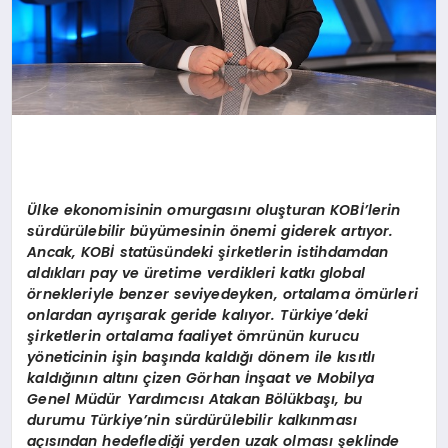
Ülke ekonomisinin omurgasını oluşturan KOBİ’lerin
sürdürülebilir büyümesinin önemi giderek artıyor.
Ancak,
KOB
İ statüsündeki şirketlerin istihdamdan
aldıkları pay ve üretime verdikleri katkı global
örnekleriyle benzer seviyedey
ken
, ortalama ömürleri
onlardan ayrışarak geride kalıyor. Türkiye’deki
şirketlerin ortalama faaliyet ömrünün kurucu
yöneticinin işin başında kaldığı dönem ile kısıtlı
kaldığını
n alt
ını ç
izen G
örhan İnşaat ve Mobilya
Genel Müdür Yardımcısı Atakan Bölükbaşı, bu
durumu Türkiye’nin sürdürülebilir kalkınması
açısından hedeflediği yerden uzak olması şeklinde