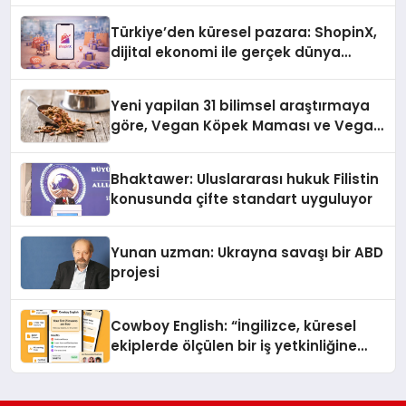
Türkiye’den küresel pazara: ShopinX,
dijital ekonomi ile gerçek dünya
alışverişini bir araya getirmeyi
hedefliyor
Yeni yapilan 31 bilimsel araştırmaya
göre, Vegan Köpek Maması ve Vegan
Kedi Mamasının İyi Sindirildiğini
Ortaya Koydu
Bhaktawer: Uluslararası hukuk Filistin
konusunda çifte standart uyguluyor
Yunan uzman: Ukrayna savaşı bir ABD
projesi
Cowboy English: “İngilizce, küresel
ekiplerde ölçülen bir iş yetkinliğine
dönüşüyor”