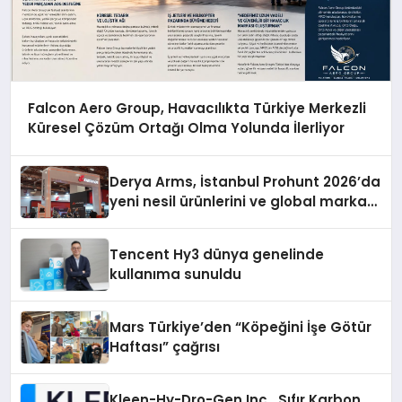
Falcon Aero Group, Havacılıkta Türkiye Merkezli
Küresel Çözüm Ortağı Olma Yolunda İlerliyor
Derya Arms, İstanbul Prohunt 2026’da
yeni nesil ürünlerini ve global marka
vizyonunu sergiledi
Tencent Hy3 dünya genelinde
kullanıma sunuldu
Mars Türkiye’den “Köpeğini İşe Götür
Haftası” çağrısı
Kleen-Hy-Dro-Gen Inc., Sıfır Karbon