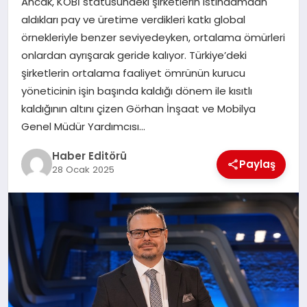
Ancak, KOBİ statüsündeki şirketlerin istihdamdan
MAGAZIN
aldıkları pay ve üretime verdikleri katkı global
örnekleriyle benzer seviyedeyken, ortalama ömürleri
SPOR
onlardan ayrışarak geride kalıyor. Türkiye’deki
şirketlerin ortalama faaliyet ömrünün kurucu
YAŞAM
yöneticinin işin başında kaldığı dönem ile kısıtlı
kaldığının altını çizen Görhan İnşaat ve Mobilya
Genel Müdür Yardımcısı…
Haber Editörü
Paylaş
28 Ocak 2025