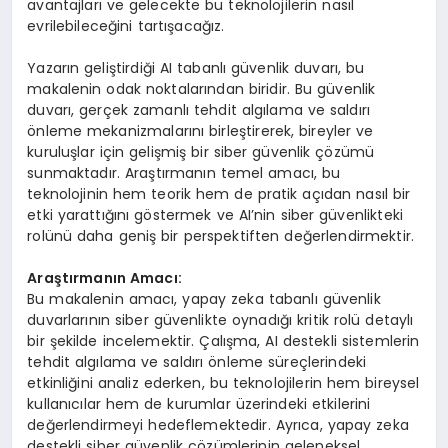
avantajları ve gelecekte bu teknolojilerin nasıl
evrilebileceğini tartışacağız.
Yazarın geliştirdiği AI tabanlı güvenlik duvarı, bu
makalenin odak noktalarından biridir. Bu güvenlik
duvarı, gerçek zamanlı tehdit algılama ve saldırı
önleme mekanizmalarını birleştirerek, bireyler ve
kuruluşlar için gelişmiş bir siber güvenlik çözümü
sunmaktadır. Araştırmanın temel amacı, bu
teknolojinin hem teorik hem de pratik açıdan nasıl bir
etki yarattığını göstermek ve AI’nin siber güvenlikteki
rolünü daha geniş bir perspektiften değerlendirmektir.
Araştırmanın Amacı:
Bu makalenin amacı, yapay zeka tabanlı güvenlik
duvarlarının siber güvenlikte oynadığı kritik rolü detaylı
bir şekilde incelemektir. Çalışma, AI destekli sistemlerin
tehdit algılama ve saldırı önleme süreçlerindeki
etkinliğini analiz ederken, bu teknolojilerin hem bireysel
kullanıcılar hem de kurumlar üzerindeki etkilerini
değerlendirmeyi hedeflemektedir. Ayrıca, yapay zeka
destekli siber güvenlik çözümlerinin geleneksel