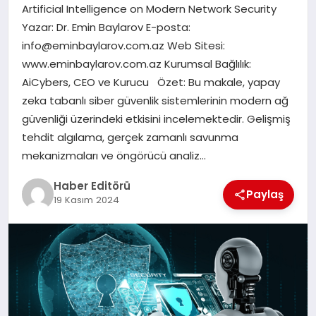
MAGAZIN
Artificial Intelligence on Modern Network Security
Yazar: Dr. Emin Baylarov E-posta:
SPOR
info@eminbaylarov.com.az
Web Sitesi:
www.eminbaylarov.com.az Kurumsal Bağlılık:
YAŞAM
AiCybers, CEO ve Kurucu Özet: Bu makale, yapay
zeka tabanlı siber güvenlik sistemlerinin modern ağ
güvenliği üzerindeki etkisini incelemektedir. Gelişmiş
tehdit algılama, gerçek zamanlı savunma
mekanizmaları ve öngörücü analiz…
Haber Editörü
Paylaş
19 Kasım 2024