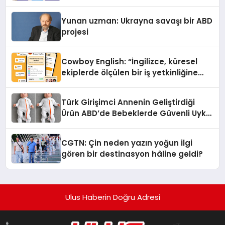
Yunan uzman: Ukrayna savaşı bir ABD
projesi
Cowboy English: “İngilizce, küresel
ekiplerde ölçülen bir iş yetkinliğine
dönüşüyor”
Türk Girişimci Annenin Geliştirdiği
Ürün ABD’de Bebeklerde Güvenli Uyku
Standardına Yeni Bir Bakış Açısı
Getiriyor.
CGTN: Çin neden yazın yoğun ilgi
gören bir destinasyon hâline geldi?
Ulus Haberin Doğru Adresi