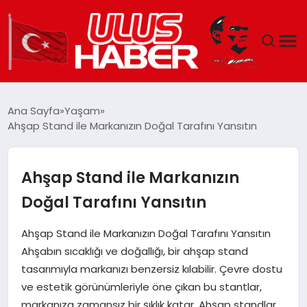
GÜNDEM
Ana Sayfa
Yaşam
Ahşap Stand ile Markanızın Doğal Tarafını Yansıtın
DÜNYA
EKONOMI
Ahşap Stand ile Markanızın
Doğal Tarafını Yansıtın
SIYASET
Ahşap Stand ile Markanızın Doğal Tarafını Yansıtın
TEKNOLOJI
Ahşabın sıcaklığı ve doğallığı, bir ahşap stand
tasarımıyla markanızı benzersiz kılabilir. Çevre dostu
EĞITIM
ve estetik görünümleriyle öne çıkan bu stantlar,
markanıza zamansız bir şıklık katar. Ahşap standlar,