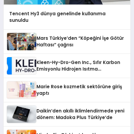
Tencent Hy3 dünya genelinde kullanıma
sunuldu
Mars Türkiye’den “Köpeğini İşe Götür
Haftası” çağrısı
Kleen-Hy-Dro-Gen Inc., Sıfır Karbon
Emisyonlu Hidrojen Isıtma
Teknolojisinde ISO ve TSSA
Düzenleyici Onaylarını Aldı
Marie Rose kozmetik sektörüne giriş
yaptı
Daikin’den akıllı iklimlendirmede yeni
dönem: Madoka Plus Türkiye’de