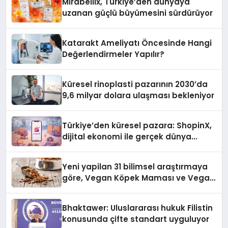
Mirabellix, Türkiye’den dünyaya
uzanan güçlü büyümesini sürdürüyor
Katarakt Ameliyatı Öncesinde Hangi
Değerlendirmeler Yapılır?
Küresel rinoplasti pazarının 2030’da
9,6 milyar dolara ulaşması bekleniyor
Türkiye’den küresel pazara: ShopinX,
dijital ekonomi ile gerçek dünya
alışverişini bir araya getirmeyi
hedefliyor
Yeni yapilan 31 bilimsel araştırmaya
göre, Vegan Köpek Maması ve Vegan
Kedi Mamasının İyi Sindirildiğini
Ortaya Koydu
Bhaktawer: Uluslararası hukuk Filistin
konusunda çifte standart uyguluyor