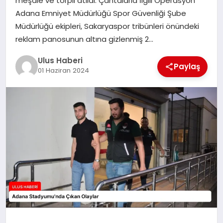
meşale ve torpil atıldı. Çantalarla İlgili Operasyon
MAGAZIN
Adana Emniyet Müdürlüğü Spor Güvenliği Şube
Müdürlüğü ekipleri, Sakaryaspor tribünleri önündeki
SPOR
reklam panosunun altına gizlenmiş 2…
YAŞAM
Ulus Haberi
Paylaş
01 Haziran 2024