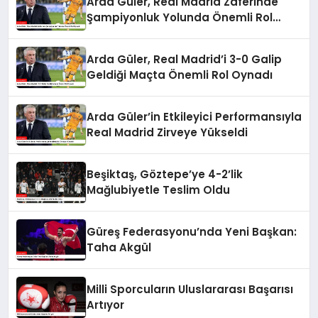
Arda Güler, Real Madrid Zaferinde
Şampiyonluk Yolunda Önemli Rol
Oynadı
Arda Güler, Real Madrid’i 3-0 Galip
Geldiği Maçta Önemli Rol Oynadı
Arda Güler’in Etkileyici Performansıyla
Real Madrid Zirveye Yükseldi
Beşiktaş, Göztepe’ye 4-2’lik
Mağlubiyetle Teslim Oldu
Güreş Federasyonu’nda Yeni Başkan:
Taha Akgül
Milli Sporcuların Uluslararası Başarısı
Artıyor