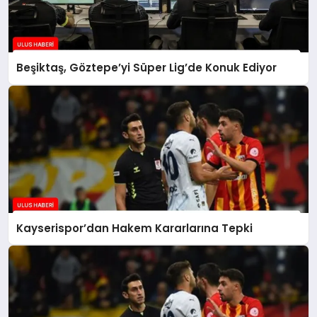
Beşiktaş, Göztepe’yi Süper Lig’de Konuk Ediyor
Kayserispor’dan Hakem Kararlarına Tepki