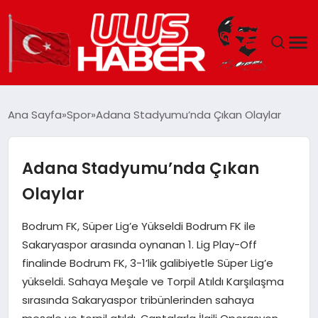
GÜNDEM
Ana Sayfa
Spor
Adana Stadyumu’nda Çıkan Olaylar
DÜNYA
Adana Stadyumu’nda Çıkan
EKONOMI
Olaylar
SIYASET
Bodrum FK, Süper Lig’e Yükseldi Bodrum FK ile
Sakaryaspor arasında oynanan 1. Lig Play-Off
TEKNOLOJI
finalinde Bodrum FK, 3-1’lik galibiyetle Süper Lig’e
yükseldi. Sahaya Meşale ve Torpil Atıldı Karşılaşma
EĞITIM
sırasında Sakaryaspor tribünlerinden sahaya