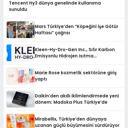
Tencent Hy3 dünya genelinde kullanıma
sunuldu
Mars Türkiye’den “Köpeğini İşe Götür
Haftası” çağrısı
Kleen-Hy-Dro-Gen Inc., Sıfır Karbon
Emisyonlu Hidrojen Isıtma
Teknolojisinde ISO ve TSSA
Düzenleyici Onaylarını Aldı
Marie Rose kozmetik sektörüne giriş
yaptı
Daikin’den akıllı iklimlendirmede yeni
dönem: Madoka Plus Türkiye’de
Mirabellix, Türkiye’den dünyaya
uzanan güçlü büyümesini sürdürüyor