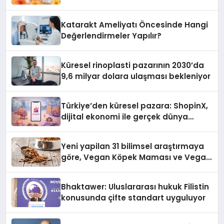
Katarakt Ameliyatı Öncesinde Hangi
Değerlendirmeler Yapılır?
Küresel rinoplasti pazarının 2030’da
9,6 milyar dolara ulaşması bekleniyor
Türkiye’den küresel pazara: ShopinX,
dijital ekonomi ile gerçek dünya
alışverişini bir araya getirmeyi
hedefliyor
Yeni yapilan 31 bilimsel araştırmaya
göre, Vegan Köpek Maması ve Vegan
Kedi Mamasının İyi Sindirildiğini
Ortaya Koydu
Bhaktawer: Uluslararası hukuk Filistin
konusunda çifte standart uyguluyor