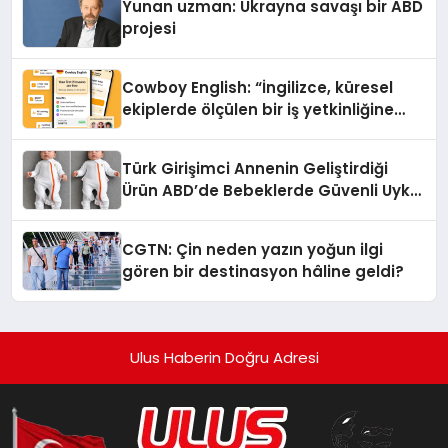
Yunan uzman: Ukrayna savaşı bir ABD
projesi
Cowboy English: “İngilizce, küresel
ekiplerde ölçülen bir iş yetkinliğine
dönüşüyor”
Türk Girişimci Annenin Geliştirdiği
Ürün ABD’de Bebeklerde Güvenli Uyku
Standardına Yeni Bir Bakış Açısı
Getiriyor.
CGTN: Çin neden yazın yoğun ilgi
gören bir destinasyon hâline geldi?
Ulus Haberin Doğru Adresi