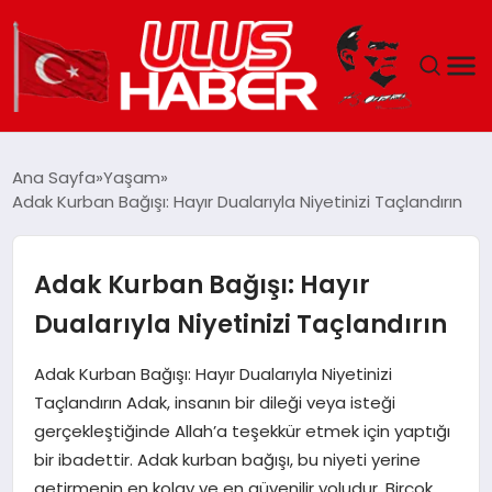
GÜNDEM
Ana Sayfa
Yaşam
Adak Kurban Bağışı: Hayır Dualarıyla Niyetinizi Taçlandırın
DÜNYA
EKONOMI
Adak Kurban Bağışı: Hayır
Dualarıyla Niyetinizi Taçlandırın
SIYASET
Adak Kurban Bağışı: Hayır Dualarıyla Niyetinizi
TEKNOLOJI
Taçlandırın Adak, insanın bir dileği veya isteği
gerçekleştiğinde Allah’a teşekkür etmek için yaptığı
EĞITIM
bir ibadettir. Adak kurban bağışı, bu niyeti yerine
getirmenin en kolay ve en güvenilir yoludur. Birçok