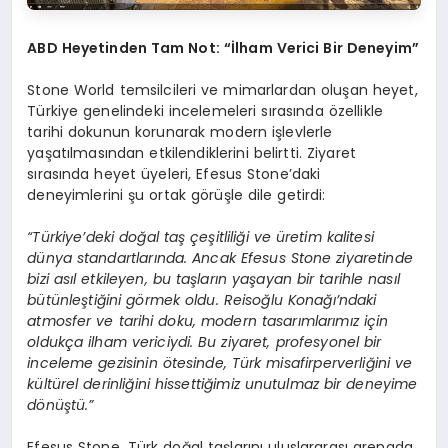
ABD Heyetinden Tam Not: “İlham Verici Bir Deneyim”
Stone World temsilcileri ve mimarlardan oluşan heyet,
Türkiye genelindeki incelemeleri sırasında özellikle
tarihi dokunun korunarak modern işlevlerle
yaşatılmasından etkilendiklerini belirtti. Ziyaret
sırasında heyet üyeleri, Efesus Stone’daki
deneyimlerini şu ortak görüşle dile getirdi:
“Türkiye’deki doğal taş çeşitliliği ve üretim kalitesi
dünya standartlarında. Ancak Efesus Stone ziyaretinde
bizi asıl etkileyen, bu taşların yaşayan bir tarihle nasıl
bütünleştiğini görmek oldu. Reisoğlu Konağı’ndaki
atmosfer ve tarihi doku, modern tasarımlarımız için
oldukça ilham vericiydi. Bu ziyaret, profesyonel bir
inceleme gezisinin ötesinde, Türk misafirperverliğini ve
kültürel derinliğini hissettiğimiz unutulmaz bir deneyime
dönüştü.”
Efesus Stone, Türk doğal taşlarını uluslararası arenada