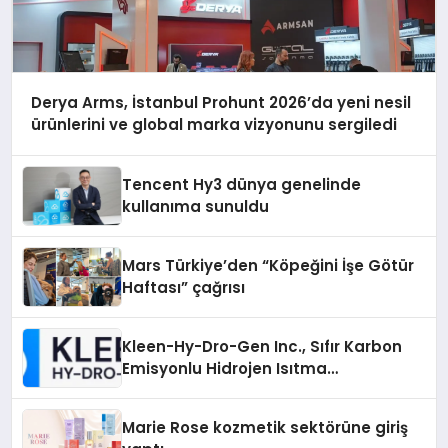
Derya Arms, İstanbul Prohunt 2026’da yeni nesil
ürünlerini ve global marka vizyonunu sergiledi
Tencent Hy3 dünya genelinde
kullanıma sunuldu
Mars Türkiye’den “Köpeğini İşe Götür
Haftası” çağrısı
Kleen-Hy-Dro-Gen Inc., Sıfır Karbon
Emisyonlu Hidrojen Isıtma
Teknolojisinde ISO ve TSSA
Düzenleyici Onaylarını Aldı
Marie Rose kozmetik sektörüne giriş