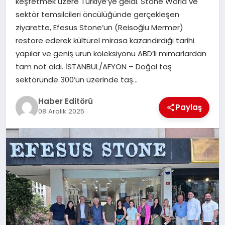
keşfetmek üzere Türkiye’ye geldi. Stone World ve
MAGAZIN
sektör temsilcileri öncülüğünde gerçekleşen
ziyarette, Efesus Stone’un (Reisoğlu Mermer)
SPOR
restore ederek kültürel mirasa kazandırdığı tarihi
yapılar ve geniş ürün koleksiyonu ABD’li mimarlardan
YAŞAM
tam not aldı. İSTANBUL/AFYON – Doğal taş
sektöründe 300’ün üzerinde taş…
Haber Editörü
Paylaş
08 Aralık 2025