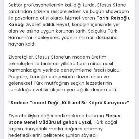
Sektör profesyonellerinin katıldığı turda, Efesus Stone
tarafından titizlikle restore edilen ve bugün showroom
ile pazarlama ofisi olarak hizmet veren
Tarihi Reisoğlu
Konağı
ziyaret edildi. Heyet, konağın içerisinde yer
alan ve aslına uygun korunan tarihi Selçuklu Türk
Hamamı’nı inceleyerek, yapının mimari dokusuna
hayran kaldı.
Ziyaretçiler, Efesus Stone’un modern üretim
teknolojileri ile binlerce yıllık kültürel mirası nasıl
harmanladığını yerinde deneyimleme fırsatı buldu.
Program, konağın bahçesinde düzenlenen ve
geleneksel Türk mutfağının seçkin lezzetlerinin
sunulduğu özel bir akşam yemeği ile devam etti.
“Sadece Ticaret Değil, Kültürel Bir Köprü Kuruyoruz”
Ziyarete ilişkin değerlendirmelerde bulunan
Efesus
Stone Genel Müdürü Bilgehan Uysal
, Türk doğal
taşının dünyadaki marka değerini artırmayı
hedeflediklerini belirterek şunları söyledi: