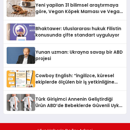
hedefliyor
Yeni yapilan 31 bilimsel araştırmaya
göre, Vegan Köpek Maması ve Vegan
Kedi Mamasının İyi Sindirildiğini
Ortaya Koydu
Bhaktawer: Uluslararası hukuk Filistin
konusunda çifte standart uyguluyor
Yunan uzman: Ukrayna savaşı bir ABD
projesi
Cowboy English: “İngilizce, küresel
ekiplerde ölçülen bir iş yetkinliğine
dönüşüyor”
Türk Girişimci Annenin Geliştirdiği
Ürün ABD’de Bebeklerde Güvenli Uyku
Standardına Yeni Bir Bakış Açısı
Getiriyor.