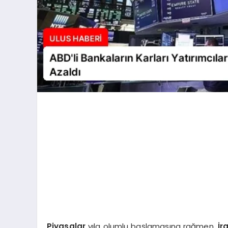
Piyasalar
yıla olumlu başlamasına rağmen,
İr