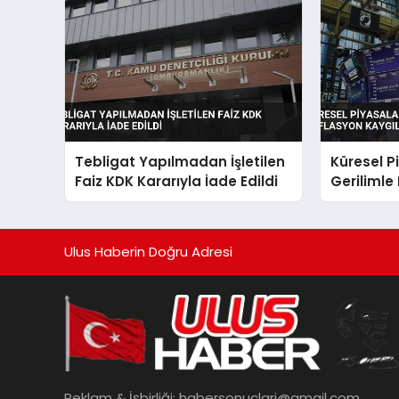
Tebligat Yapılmadan İşletilen
Küresel P
Faiz KDK Kararıyla İade Edildi
Gerilimle
Kaygıları 
Ulus Haberin Doğru Adresi
Reklam & İşbirliği:
habersonuclari@gmail.com