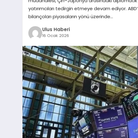
müdahalesi, Çin–Japonya arasındaki diplomatik kr
yatırımcıları tedirgin etmeye devam ediyor. AB
bilançoları piyasaların yönü üzerinde…
Ulus Haberi
16 Ocak 2026