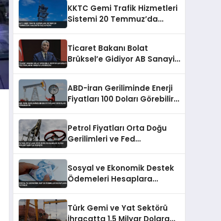
KKTC Gemi Trafik Hizmetleri
Sistemi 20 Temmuz’da
Faaliyete Başlayacak
Ticaret Bakanı Bolat
Brüksel’e Gidiyor AB Sanayi
Politikalarını Masaya
Yatıracak
ABD-İran Geriliminde Enerji
Fiyatları 100 Doları Görebilir
Mi
Petrol Fiyatları Orta Doğu
Gerilimleri ve Fed
Beklentileriyle Düşüşte
Sosyal ve Ekonomik Destek
Ödemeleri Hesaplara
Yatırıldı
Türk Gemi ve Yat Sektörü
İhracatta 1.5 Milyar Dolara