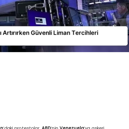
an
‘daki protestolar,
ABD
‘nin
Venezuela
‘ya askeri