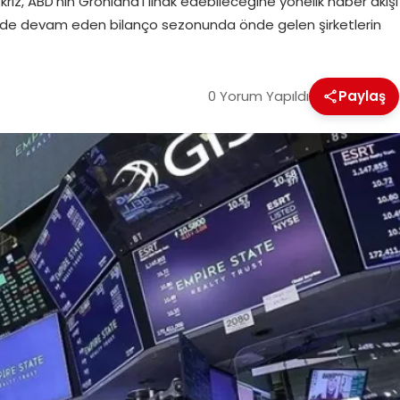
iz, ABD’nin Grönland‘ı ilhak edebileceğine yönelik haber akışı
D‘de devam eden bilanço sezonunda önde gelen şirketlerin
0 Yorum Yapıldı
Paylaş