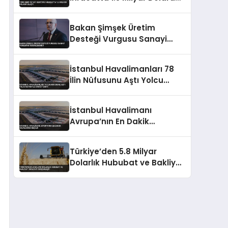
Ulaştı
Bakan Şimşek Üretim
Desteği Vurgusu Sanayi
Verilerini Değerlendirdi
İstanbul Havalimanları 78
İlin Nüfusunu Aştı Yolcu
Sayısıyla Dikkat Çekti
İstanbul Havalimanı
Avrupa’nın En Dakik
Havalimanı Seçildi
Türkiye’den 5.8 Milyar
Dolarlık Hububat ve Bakliyat
İhracatı Gerçekleşti