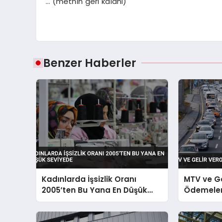
… (metnin geri kalanı)
Benzer Haberler
Kadınlarda İşsizlik Oranı
MTV ve Ge
2005’ten Bu Yana En Düşük
Ödemeleri
Seviyede