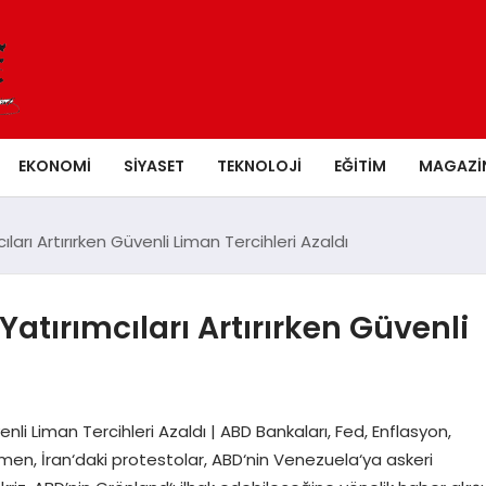
EKONOMI
SIYASET
TEKNOLOJI
EĞITIM
MAGAZI
cıları Artırırken Güvenli Liman Tercihleri Azaldı
Yatırımcıları Artırırken Güvenli
venli Liman Tercihleri Azaldı | ABD Bankaları, Fed, Enflasyon,
en, İran‘daki protestolar, ABD‘nin Venezuela‘ya askeri