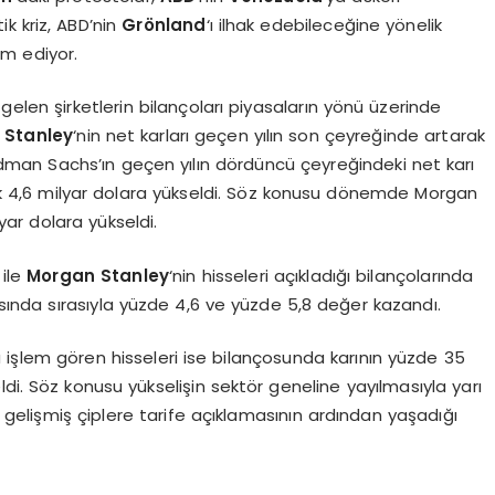
k kriz, ABD’nin
Grönland
‘ı ilhak edebileceğine yönelik
m ediyor.
en şirketlerin bilançoları piyasaların yönü üzerinde
 Stanley
‘nin net karları geçen yılın son çeyreğinde artarak
ldman Sachs’ın geçen yılın dördüncü çeyreğindeki net karı
k 4,6 milyar dolara yükseldi. Söz konusu dönemde Morgan
yar dolara yükseldi.
ile
Morgan Stanley
‘nin hisseleri açıkladığı bilançolarında
asında sırasıyla yüzde 4,6 ve yüzde 5,8 değer kazandı.
 işlem gören hisseleri ise bilançosunda karının yüzde 35
di. Söz konusu yükselişin sektör geneline yayılmasıyla yarı
n gelişmiş çiplere tarife açıklamasının ardından yaşadığı