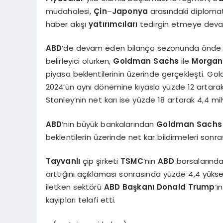
müdahalesi,
Çin
–
Japonya
arasındaki diplomati
haber akışı
yatırımcıları
tedirgin etmeye deva
ABD
‘de devam eden bilanço sezonunda önde gel
belirleyici olurken,
Goldman Sachs
ile
Morgan
piyasa beklentilerinin üzerinde gerçekleşti. Go
2024’ün aynı dönemine kıyasla yüzde 12 artara
Stanley’nin net karı ise yüzde 18 artarak 4,4 mil
ABD
‘nin büyük bankalarından
Goldman Sachs
beklentilerin üzerinde net kar bildirmeleri sonr
Tayvanlı
çip şirketi
TSMC
‘nin
ABD
borsalarında
arttığını açıklaması sonrasında yüzde 4,4 yüksel
iletken sektörü
ABD Başkanı Donald Trump
‘ı
kayıpları telafi etti.