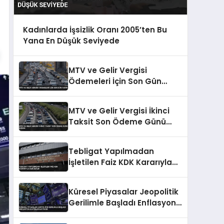
Kadınlarda İşsizlik Oranı 2005’ten Bu
Yana En Düşük Seviyede
MTV ve Gelir Vergisi
Ödemeleri İçin Son Gün
Yarın
MTV ve Gelir Vergisi İkinci
Taksit Son Ödeme Günü
Bugün
Tebligat Yapılmadan
İşletilen Faiz KDK Kararıyla
İade Edildi
Küresel Piyasalar Jeopolitik
Gerilimle Başladı Enflasyon
Kaygıları Artıyor