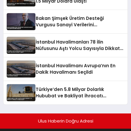
1.5 Milyar Dolara Ulaştı
Bakan Şimşek Üretim Desteği
Vurgusu Sanayi Verilerini
Değerlendirdi
İstanbul Havalimanları 78 İlin
Nüfusunu Aştı Yolcu Sayısıyla Dikkat
Çekti
İstanbul Havalimanı Avrupa’nın En
Dakik Havalimanı Seçildi
Türkiye’den 5.8 Milyar Dolarlık
Hububat ve Bakliyat İhracatı
Gerçekleşti
Ulus Haberin Doğru Adresi