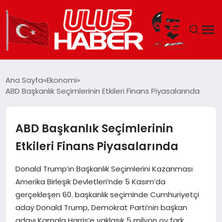
GÜNDEM
Ana Sayfa
Ekonomi
ABD Başkanlık Seçimlerinin Etkileri Finans Piyasalarında
DÜNYA
EKONOMI
ABD Başkanlık Seçimlerinin
Etkileri Finans Piyasalarında
SIYASET
Donald Trump’ın Başkanlık Seçimlerini Kazanması
TEKNOLOJI
Amerika Birleşik Devletleri’nde 5 Kasım’da
gerçekleşen 60. başkanlık seçiminde Cumhuriyetçi
EĞITIM
aday Donald Trump, Demokrat Parti’nin başkan
adayı Kamala Harris’e yaklaşık 5 milyon oy fark