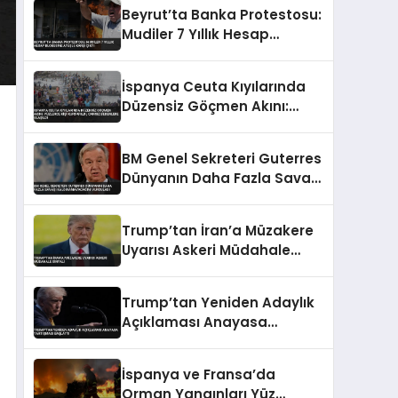
Beyrut’ta Banka Protestosu:
Mudiler 7 Yıllık Hesap
Blokesine Ateşle Karşı Çıktı
İspanya Ceuta Kıyılarında
Düzensiz Göçmen Akını:
Yüzlerce Kişi Kurtarıldı,
Cansız Bedenlere Ulaşıldı
BM Genel Sekreteri Guterres
Dünyanın Daha Fazla Savaşı
Kaldıramayacağını
Vurguladı
Trump’tan İran’a Müzakere
Uyarısı Askeri Müdahale
Sinyali
Trump’tan Yeniden Adaylık
Açıklaması Anayasa
Tartışması Başlattı
İspanya ve Fransa’da
Orman Yangınları Yüz