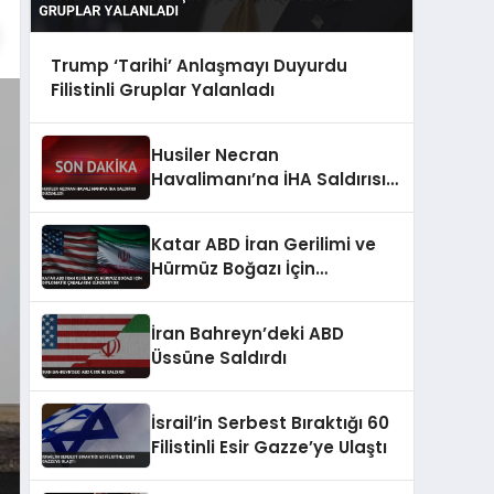
Trump ‘Tarihi’ Anlaşmayı Duyurdu
Filistinli Gruplar Yalanladı
Husiler Necran
Havalimanı’na İHA Saldırısı
Düzenledi
Katar ABD İran Gerilimi ve
Hürmüz Boğazı İçin
Diplomatik Çabalarını
Sürdürüyor
İran Bahreyn’deki ABD
Üssüne Saldırdı
İsrail’in Serbest Bıraktığı 60
Filistinli Esir Gazze’ye Ulaştı