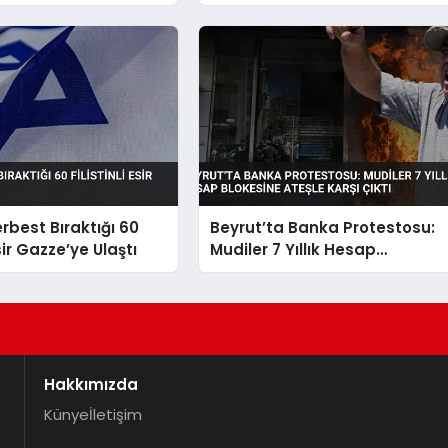
Çabalarını Sürdürüyor
Serbest Bıraktığı 60
Beyrut’ta Banka Protestosu:
Esir Gazze’ye Ulaştı
Mudiler 7 Yıllık Hesap
Blokesine Ateşle Karşı Çıktı
Hakkımızda
Künye
İletişim