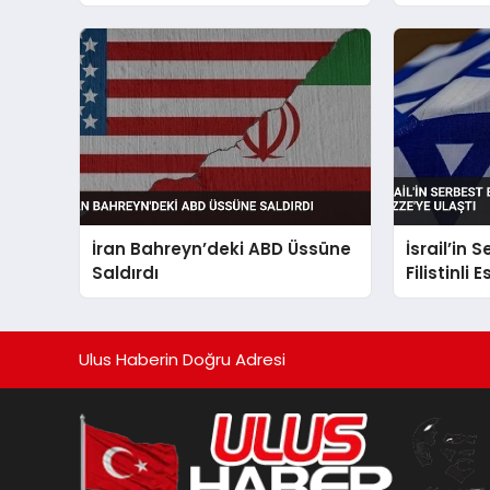
Yalanladı
İran Bahreyn’deki ABD Üssüne
İsrail’in 
Saldırdı
Filistinli 
Ulus Haberin Doğru Adresi