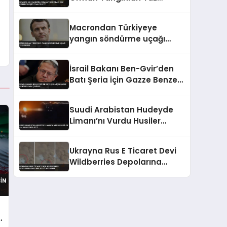
Binlerce Kişiyi Tahliye Etti
Macrondan Türkiyeye
yangın söndürme uçağı
teşekkürü
İsrail Bakanı Ben-Gvir’den
Batı Şeria İçin Gazze Benzeri
Yıkım Çağrısı
Suudi Arabistan Hudeyde
Limanı’nı Vurdu Husiler
Saldırıyı İddia Etti
Ukrayna Rus E Ticaret Devi
Wildberries Depolarına
Saldırdı 8 Ölü 62 Yaralı
k