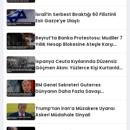
İsrail’in Serbest Bıraktığı 60 Filistinli
Esir Gazze’ye Ulaştı
Beyrut’ta Banka Protestosu: Mudiler 7
Yıllık Hesap Blokesine Ateşle Karşı
Çıktı
İspanya Ceuta Kıyılarında Düzensiz
Göçmen Akını: Yüzlerce Kişi Kurtarıldı,
Cansız Bedenlere Ulaşıldı
BM Genel Sekreteri Guterres
Dünyanın Daha Fazla Savaşı
Kaldıramayacağını Vurguladı
Trump’tan İran’a Müzakere Uyarısı
Askeri Müdahale Sinyali