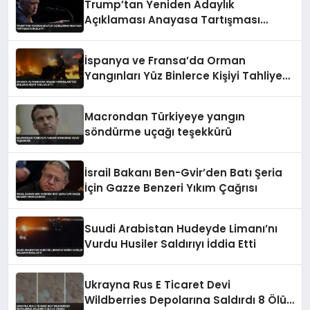
Trump’tan Yeniden Adaylık
Açıklaması Anayasa Tartışması
Başlattı
İspanya ve Fransa’da Orman
Yangınları Yüz Binlerce Kişiyi Tahliye
Etti
Macrondan Türkiyeye yangın
söndürme uçağı teşekkürü
İsrail Bakanı Ben-Gvir’den Batı Şeria
İçin Gazze Benzeri Yıkım Çağrısı
Suudi Arabistan Hudeyde Limanı’nı
Vurdu Husiler Saldırıyı İddia Etti
Ukrayna Rus E Ticaret Devi
Wildberries Depolarına Saldırdı 8 Ölü