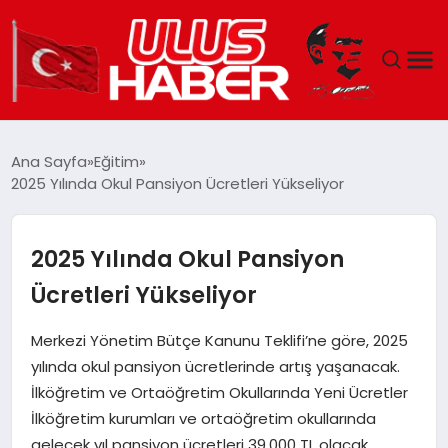
GÜNDEM
Ana Sayfa
Eğitim
2025 Yılında Okul Pansiyon Ücretleri Yükseliyor
DÜNYA
EKONOMI
2025 Yılında Okul Pansiyon
Ücretleri Yükseliyor
SIYASET
Merkezi Yönetim Bütçe Kanunu Teklifi’ne göre, 2025
TEKNOLOJI
yılında okul pansiyon ücretlerinde artış yaşanacak.
İlköğretim ve Ortaöğretim Okullarında Yeni Ücretler
EĞITIM
İlköğretim kurumları ve ortaöğretim okullarında
gelecek yıl pansiyon ücretleri 39.000 TL olacak.