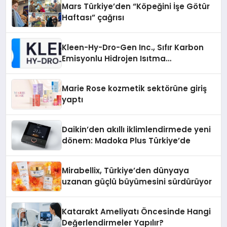
Mars Türkiye’den “Köpeğini İşe Götür
Haftası” çağrısı
Kleen-Hy-Dro-Gen Inc., Sıfır Karbon
Emisyonlu Hidrojen Isıtma
Teknolojisinde ISO ve TSSA
Düzenleyici Onaylarını Aldı
Marie Rose kozmetik sektörüne giriş
yaptı
Daikin’den akıllı iklimlendirmede yeni
dönem: Madoka Plus Türkiye’de
Mirabellix, Türkiye’den dünyaya
uzanan güçlü büyümesini sürdürüyor
Katarakt Ameliyatı Öncesinde Hangi
Değerlendirmeler Yapılır?