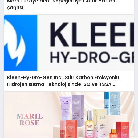
Mars Türkiye’den “Köpeğini İşe Götür Haftası”
çağrısı
Kleen-Hy-Dro-Gen Inc., Sıfır Karbon Emisyonlu
Hidrojen Isıtma Teknolojisinde ISO ve TSSA
Düzenleyici Onaylarını Aldı