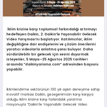
İklim krizine karşı toplumsal farkı
ndal
ığı artırmayı
hedefleyen Daikin, 2. Daikin
’
le Yaşanabilir Gelecek
Video Yarış
mas
ı’nı başlatıyor. Katılımcılar, iklim
değişikliğine dair endişelerini ve çözüm
ö
nerilerini
yaratıcı videolarla anlatma şansı buluyor. Daha
sürdürülebilir bir gelecek için sesini duyurmak
isteyenler, 5 Mayıs–25 Ağustos 2025 tarihleri
arasında
“
daikinyarisma.com” adresinden başvuru
yapabilir.
İklimlendirme sektörünün 100 yılı aşkın deneyime sahip
inovatif markası Daikin, gezegenimizin karşı karşıya
olduğu iklim krizine karşı farkındalık yaratma
misyonuyla “Daikin’le Yaşanabilir Gelecek Video