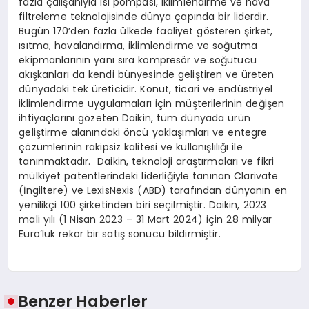
fazla çalışanıyla ısı pompası, iklimlendirme ve hava
filtreleme teknolojisinde dünya çapında bir liderdir.
Bugün 170’den fazla ülkede faaliyet gösteren şirket,
ısıtma, havalandırma, iklimlendirme ve soğutma
ekipmanlarının yanı sıra kompresör ve soğutucu
akışkanları da kendi bünyesinde geliştiren ve üreten
dünyadaki tek üreticidir. Konut, ticari ve endüstriyel
iklimlendirme uygulamaları için müşterilerinin değişen
ihtiyaçlarını gözeten Daikin, tüm dünyada ürün
geliştirme alanındaki öncü yaklaşımları ve entegre
çözümlerinin rakipsiz kalitesi ve kullanışlılığı ile
tanınmaktadır. Daikin, teknoloji araştırmaları ve fikri
mülkiyet patentlerindeki liderliğiyle tanınan Clarivate
(İngiltere) ve LexisNexis (ABD) tarafından dünyanın en
yenilikçi 100 şirketinden biri seçilmiştir. Daikin, 2023
mali yılı (1 Nisan 2023 – 31 Mart 2024) için 28 milyar
Euro’luk rekor bir satış sonucu bildirmiştir.
Benzer Haberler