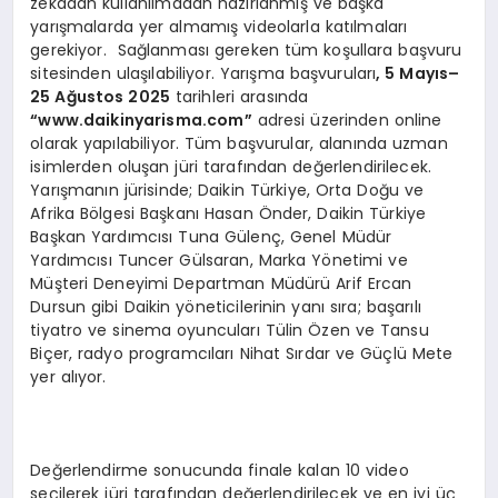
zekadan kullanılmadan hazırlanmış ve başka
yarışmalarda yer almamış videolarla katılmaları
gerekiyor. Sağlanması gereken tüm koşullara başvuru
sitesinden ulaşılabiliyor. Yarışma başvuruları
, 5 Mayıs–
25 Ağ
ustos 2025
tarihleri arasında
“
www.daikinyarisma.com”
adresi üzerinden online
olarak yapılabiliyor. Tüm başvurular, alanında uzman
isimlerden oluşan jüri tarafından değerlendirilecek.
Yarışmanın jürisinde; Daikin Türkiye, Orta Doğu ve
Afrika Bölgesi Başkanı Hasan Önder, Daikin Türkiye
Başkan Yardımcısı Tuna Gülenç, Genel Müdür
Yardımcısı Tuncer Gülsaran, Marka Yönetimi ve
Müşteri Deneyimi Departman Müdürü Arif Ercan
Dursun gibi Daikin yöneticilerinin yanı sıra; başarılı
tiyatro ve sinema oyuncuları Tülin Özen ve Tansu
Biçer, radyo programcıları Nihat Sırdar ve Güçlü Mete
yer alıyor.
Değerlendirme sonucunda finale kalan 10 video
seçilerek jüri tarafından değerlendirilecek ve en iyi üç