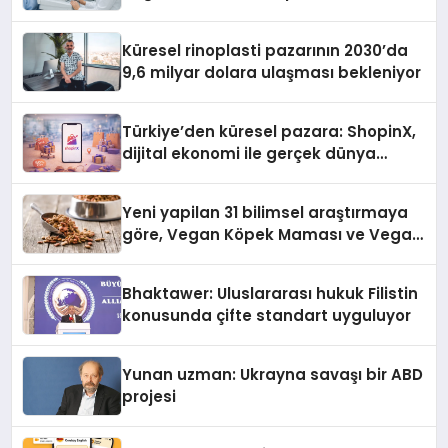
Küresel rinoplasti pazarının 2030’da
9,6 milyar dolara ulaşması bekleniyor
Türkiye’den küresel pazara: ShopinX,
dijital ekonomi ile gerçek dünya
alışverişini bir araya getirmeyi
hedefliyor
Yeni yapilan 31 bilimsel araştırmaya
göre, Vegan Köpek Maması ve Vegan
Kedi Mamasının İyi Sindirildiğini
Ortaya Koydu
Bhaktawer: Uluslararası hukuk Filistin
konusunda çifte standart uyguluyor
Yunan uzman: Ukrayna savaşı bir ABD
projesi