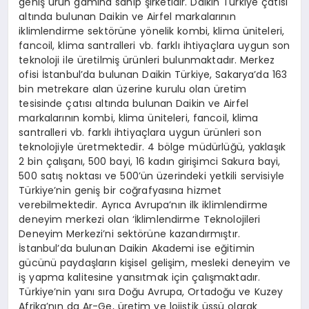
geniş ürün gamına sahip şirketidir. Daikin Türkiye çatısı
altında bulunan Daikin ve Airfel markalarının
iklimlendirme sektörüne yönelik kombi, klima üniteleri,
fancoil, klima santralleri vb. farklı ihtiyaçlara uygun son
teknoloji ile üretilmiş ürünleri bulunmaktadır. Merkez
ofisi İstanbul’da bulunan Daikin Türkiye, Sakarya’da 163
bin metrekare alan üzerine kurulu olan üretim
tesisinde çatısı altında bulunan Daikin ve Airfel
markalarının kombi, klima üniteleri, fancoil, klima
santralleri vb. farklı ihtiyaçlara uygun ürünleri son
teknolojiyle üretmektedir. 4 bölge müdürlüğü, yaklaşık
2 bin çalışanı, 500 bayi, 16 kadın girişimci Sakura bayi,
500 satış noktası ve 500’ün üzerindeki yetkili servisiyle
Türkiye’nin geniş bir coğrafyasına hizmet
verebilmektedir. Ayrıca Avrupa’nın ilk iklimlendirme
deneyim merkezi olan ‘İklimlendirme Teknolojileri
Deneyim Merkezi’ni sektörüne kazandırmıştır.
İstanbul’da bulunan Daikin Akademi ise eğitimin
gücünü paydaşların kişisel gelişim, mesleki deneyim ve
iş yapma kalitesine yansıtmak için çalışmaktadır.
Türkiye’nin yanı sıra Doğu Avrupa, Ortadoğu ve Kuzey
Afrika’nın da Ar-Ge, üretim ve lojistik üssü olarak