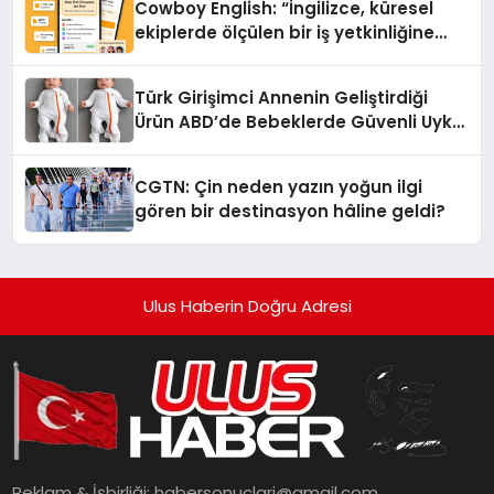
Cowboy English: “İngilizce, küresel
ekiplerde ölçülen bir iş yetkinliğine
dönüşüyor”
Türk Girişimci Annenin Geliştirdiği
Ürün ABD’de Bebeklerde Güvenli Uyku
Standardına Yeni Bir Bakış Açısı
Getiriyor.
CGTN: Çin neden yazın yoğun ilgi
gören bir destinasyon hâline geldi?
Ulus Haberin Doğru Adresi
Reklam & İşbirliği:
habersonuclari@gmail.com