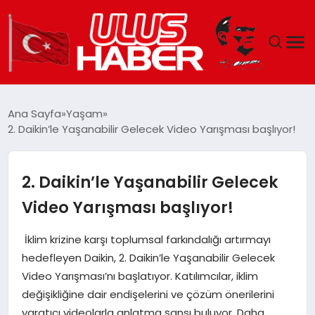
GÜNDEM
Ana Sayfa
Yaşam
2. Daikin’le Yaşanabilir Gelecek Video Yarışması başlıyor!
DÜNYA
EKONOMI
2. Daikin’le Yaşanabilir Gelecek
Video Yarışması başlıyor!
SIYASET
İklim krizine karşı toplumsal farkındalığı artırmayı
TEKNOLOJI
hedefleyen Daikin, 2. Daikin’le Yaşanabilir Gelecek
Video Yarışması’nı başlatıyor. Katılımcılar, iklim
EĞITIM
değişikliğine dair endişelerini ve çözüm önerilerini
yaratıcı videolarla anlatma şansı buluyor. Daha