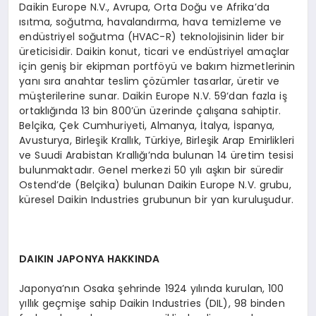
Daikin Europe N.V., Avrupa, Orta Doğu ve Afrika’da
ısıtma, soğutma, havalandırma, hava temizleme ve
endüstriyel soğutma (HVAC-R) teknolojisinin lider bir
üreticisidir. Daikin konut, ticari ve endüstriyel amaçlar
için geniş bir ekipman portföyü ve bakım hizmetlerinin
yanı sıra anahtar teslim çözümler tasarlar, üretir ve
müşterilerine sunar. Daikin Europe N.V. 59‘dan fazla iş
ortaklığında 13 bin 800’ün üzerinde çalışana sahiptir.
Belçika, Çek Cumhuriyeti, Almanya, İtalya, İspanya,
Avusturya, Birleşik Krallık, Türkiye, Birleşik Arap Emirlikleri
ve Suudi Arabistan Krallığı’nda bulunan 14 üretim tesisi
bulunmaktadır. Genel merkezi 50 yılı aşkın bir süredir
Ostend’de (Belçika) bulunan Daikin Europe N.V. grubu,
küresel Daikin Industries grubunun bir yan kuruluşudur.
DAIKIN JAPONYA HAKKINDA
Japonya’nın Osaka şehrinde 1924 yılında kurulan, 100
yıllık geçmişe sahip Daikin Industries (DIL), 98 binden