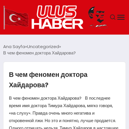
GÜNDEM
Ana Sayfa
Uncategorized
В чем феномен доктора Хайдарова?
DÜNYA
EKONOMI
В чем феномен доктора
Хайдарова?
SIYASET
В чем феномен доктора Хайдарова? В последнее
TEKNOLOJI
время имя доктора Тимура Хайдарова, мягко говоря,
«на слуху». Правда очень много негатива и
EĞITIM
откровенной лжи. Но это и понятно, лучше продается.
Одного отрицать нельзя, Тимур Хайдаров в настоящее