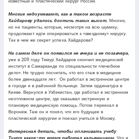
известный и пластический хирург России.
Многие недоумевают, как в таком возрасте
Хайдарову удалось достичь таких высот.
Многие,
но не пациенты, которые, несмотря на всю шумиху,
продолжают идти оперироваться к «звездному» хирургу.
Так в чем же секрет успеха Хайдарова?
На самом деле он появился не вчера и не позавчера
,
уже в 2011 году Тимур Хайдаров окончил медицинский
институт в Самарканде по специальности «лечебное
дело». Не трудно посчитать, что его стаж в медицине
более двенадцати лет. Он работал в экстренном центре
в городе и в районной больнице. Затем ординатура в
Киеве. Вернулся в Узбекистан, где работал в экстренном
неотложном центре, где оказывал экстренную и
плановую медицинскую помощь. Потом переехал в
Воронеж. Там он и понял, что его будущее в
пластической хирургии и поехал учиться в Москву.
Интересная деталь, чтобы оплачивать учебу
Тимур какое-то время работал кальянщиком.
Что и